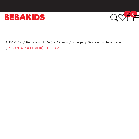
BESPLATNA ISPORUKA za sve porudžbine iznad 6000 RSD.
0
0
BEBAKIDS
Proizvodi
Dečija Odeća
Suknje
Suknje za devojcice
SUKNJA ZA DEVOJČICE BLAZE
30
%