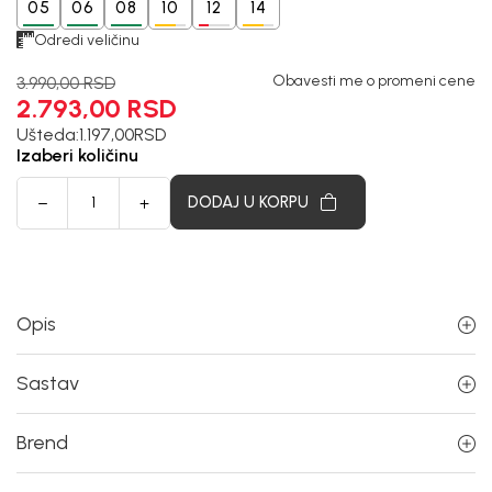
05
06
08
10
12
14
Odredi veličinu
Obavesti me o promeni cene
3.990,00
RSD
2.793,00
RSD
Ušteda:
1.197,00
RSD
Izaberi količinu
DODAJ U KORPU
Opis
Sastav
Brend