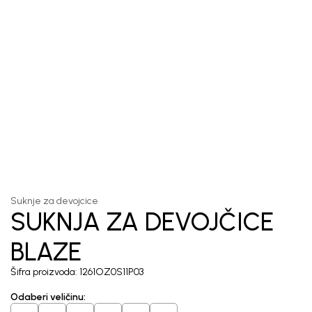
1
/
5
Suknje za devojcice
SUKNJA ZA DEVOJČICE
BLAZE
Šifra proizvoda:
1261OZ0S11P03
Odaberi veličinu
: