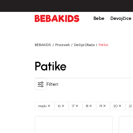
Isporuka u roku od 3-5 dana od dana kreiranja porudžb
Bebe
Devojčice
BEBAKIDS
Proizvodi
Dečija Obuća
Patike
Patike
Filteri
muski
16
17
18
19
20
21