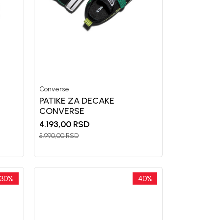
Converse
PATIKE ZA DECAKE
CONVERSE
4.193,00
RSD
5.990,00
RSD
30
%
40
%