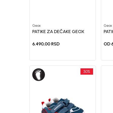
Geox
Geox
Generacije rastu uz BebaKids – bre
PATIKE ZA DEČAKE GEOX
PAT
decenijama veruju.
Prijavi se, ostvari popuste i postani
6.490,00
RSD
OD 6
30
%