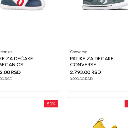
canics
Converse
IKE ZA DEČAKE
PATIKE ZA DECAKE
MECANICS
CONVERSE
2,00
RSD
2.793,00
RSD
,00
RSD
3.990,00
RSD
50
%