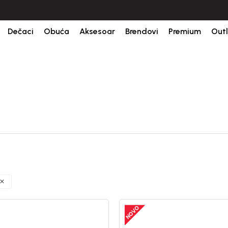
ine.
BESPLATNA ISPORUKA za sve porudžbine iznad 6000 RSD.
Isp
Dečaci
Obuća
Aksesoar
Brendovi
Premium
Outl