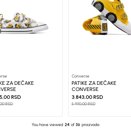
erse
Converse
IKE ZA DEČAKE
PATIKE ZA DEČAKE
VERSE
CONVERSE
5,00
RSD
3.843,00
RSD
,00
RSD
5.490,00
RSD
You have viewed
24
of
36
proizvoda