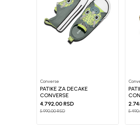
Converse
Conv
PATIKE ZA DECAKE
PAT
CONVERSE
CON
4.792,00
RSD
2.74
5.990,00
RSD
5.490