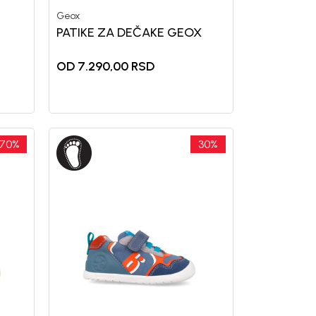
Geox
PATIKE ZA DEČAKE GEOX
OD 7.290,00
RSD
70
%
30
%
uj se i osvoji
POPUSTA
vu kupovinu
mo-Tiket koda!