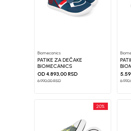
Biomecanics
Biome
PATIKE ZA DEČAKE
PAT
BIOMECANICS
BIO
OD 4.893,00
RSD
5.59
6.990,00
RSD
6.990
20
%