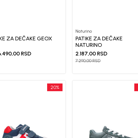
Naturino
nd kome roditelji već
Unesi svoju imejl adresu.
IKE ZA DEČAKE GEOX
PATIKE ZA DEČAKE
Potvrđujem da sam pročitao/la, razumeo/l
NATURINO
 deo BebaKids priče.
politikom privatnosti
.490,00
RSD
2.187,00
RSD
7.290,00
RSD
20
%