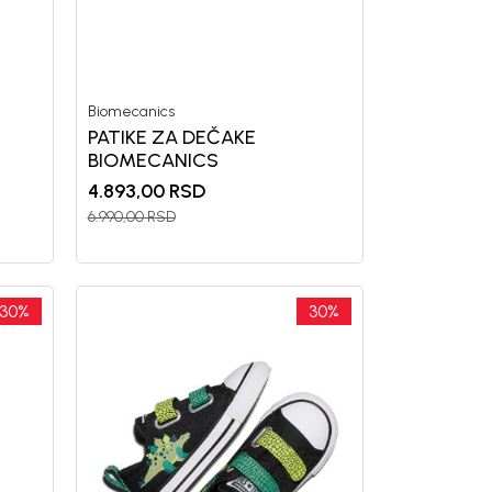
Biomecanics
PATIKE ZA DEČAKE
a i da se slažem sa
BIOMECANICS
4.893,00
RSD
6.990,00
RSD
30
%
30
%