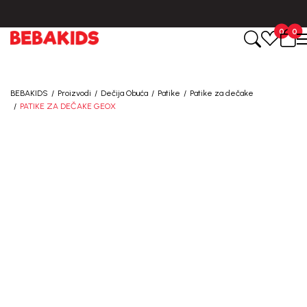
.
BESPLATNA ISPORUKA za sve porudžbine iznad 6000 RSD.
0
0
BEBAKIDS
Proizvodi
Dečija Obuća
Patike
Patike za dečake
PATIKE ZA DEČAKE GEOX
20
%