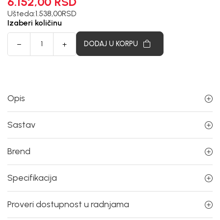
6.152,00
RSD
Ušteda:
1.538,00
RSD
Izaberi količinu
DODAJ U KORPU
Opis
Sastav
Brend
Specifikacija
Proveri dostupnost u radnjama