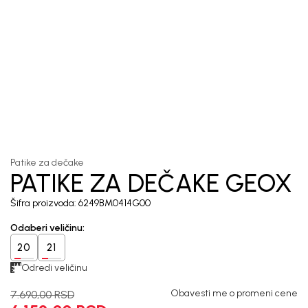
1
/
6
Patike za dečake
PATIKE ZA DEČAKE GEOX
Šifra proizvoda:
6249BM0414G00
Odaberi veličinu
:
20
21
Odredi veličinu
Obavesti me o promeni cene
7.690,00
RSD