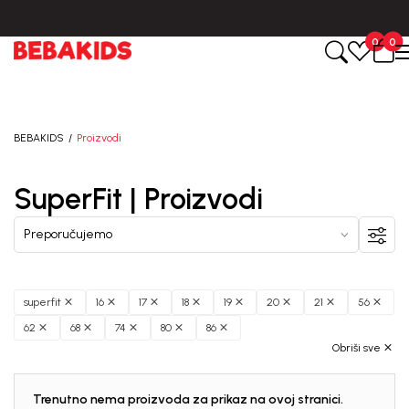
Isporuka u roku od 3-5 dana od dana kreiranja porudžbine.
0
0
BEBAKIDS
Proizvodi
SuperFit | Proizvodi
superfit
16
17
18
19
20
21
56
62
68
74
80
86
Obriši sve
Trenutno nema proizvoda za prikaz na ovoj stranici.