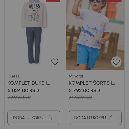
Guess
Mayoral
KOMPLET DUKS I
KOMPLET ŠORTS I
FARMERKE ZA
MAJICA ZA DEČAKE
5.034,00
RSD
2.792,00
RSD
DEČAKE GUESS
MAYORAL
8.390,00
RSD
3.490,00
RSD
DODAJ U KORPU
DODAJ U KORPU