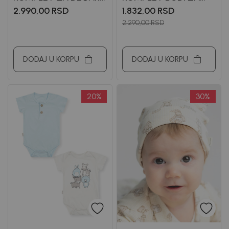
MITA
DEČAKE GRANT
2.990,00
RSD
1.832,00
RSD
2.290,00
RSD
DODAJ U KORPU
DODAJ U KORPU
20
%
30
%