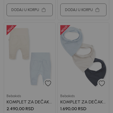
DODAJ U KORPU
DODAJ U KORPU
Bebakids
Bebakids
KOMPLET ZA DEČAKE
KOMPLET ZA DEČAKE
MIJAT
MIKI
2.490,00
RSD
1.690,00
RSD