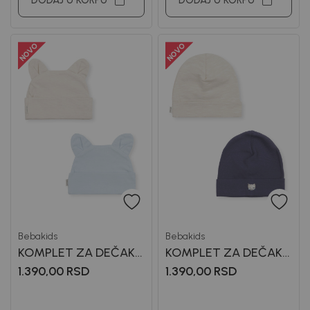
DODAJ U KORPU
DODAJ U KORPU
Bebakids
Bebakids
KOMPLET ZA DEČAKE
KOMPLET ZA DEČAKE
MAX
MIHA
1.390,00
RSD
1.390,00
RSD