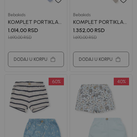
Bebakids
Bebakids
KOMPLET PORTIKLA
KOMPLET PORTIKLA
ZA DEČAKE GAJA
ZA DEČAKE VASA
1.014,00
RSD
1.352,00
RSD
1.690,00
RSD
1.690,00
RSD
DODAJ U KORPU
DODAJ U KORPU
60
%
40
%