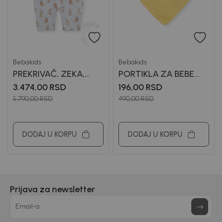
Bebakids
Bebakids
PREKRIVAČ, ZEKA,
PORTIKLA ZA BEBE
KAPA, ČARAPE
GAL
3.474,00
RSD
196,00
RSD
GABRIEL
5.790,00
RSD
490,00
RSD
DODAJ U KORPU
DODAJ U KORPU
Prijava za newsletter
Email-a