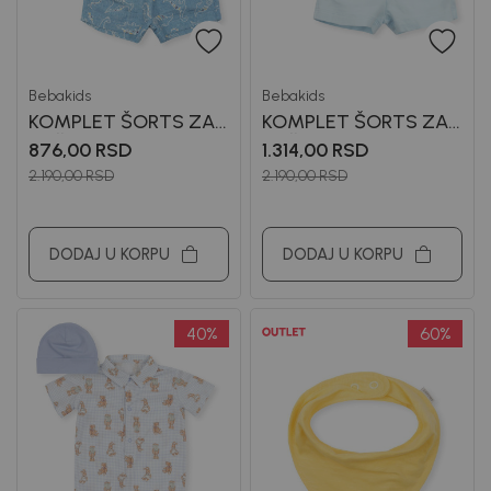
Bebakids
Bebakids
KOMPLET ŠORTS ZA
KOMPLET ŠORTS ZA
DEČAKE GIN
DEČAKE VULE
876,00
RSD
1.314,00
RSD
2.190,00
RSD
2.190,00
RSD
DODAJ U KORPU
DODAJ U KORPU
40
%
60
%