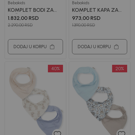
Bebakids
Bebakids
KOMPLET BODI ZA
KOMPLET KAPA ZA
DEČAKE VUK
DEČAKE GLIN
1.832,00
RSD
973,00
RSD
2.290,00
RSD
1.390,00
RSD
DODAJ U KORPU
DODAJ U KORPU
40
%
20
%