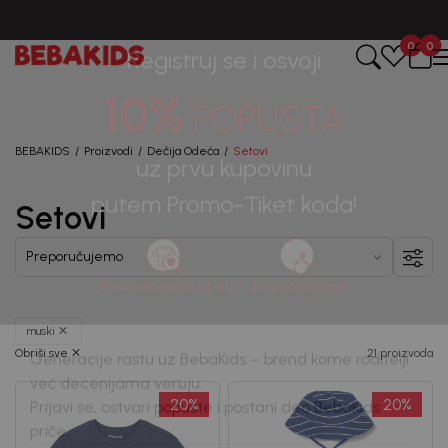
BESPLATNA ISPORUKA za sve porudžbine iznad 6000 RSD.
0
0
Registruj se i osvoji
10%
POPUSTA
BEBAKIDS
Proizvodi
Dečija Odeća
Setovi
Setovi
uz prvu kupovinu
putem Promo-Tiket koda!
muski
Obriši sve
21 proizvoda
Generacije rastu uz BebaKids – brend kome roditelji
20
%
20
%
već decenijama veruju.