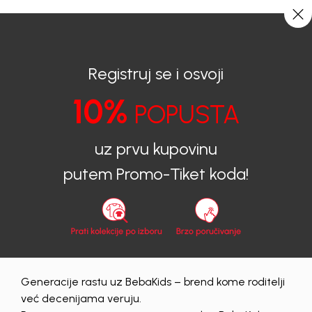
BESPLATNA ISPORUKA za sve porudžbine iznad 6000 RSD.
0
0
Registruj se i osvoji
10%
POPUSTA
BEBAKIDS
Proizvodi
Proizvodi
uz prvu kupovinu
putem Promo-Tiket koda!
muski
Obriši sve
878 proizvoda
Generacije rastu uz BebaKids – brend kome roditelji
već decenijama veruju.