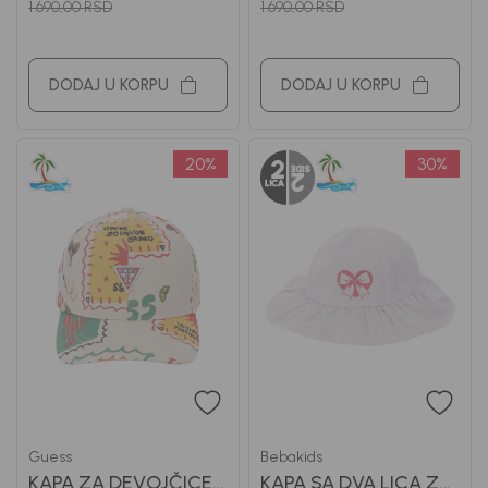
1.690,00
RSD
1.690,00
RSD
DODAJ U KORPU
DODAJ U KORPU
20
%
30
%
Guess
Bebakids
KAPA ZA DEVOJČICE
KAPA SA DVA LICA ZA