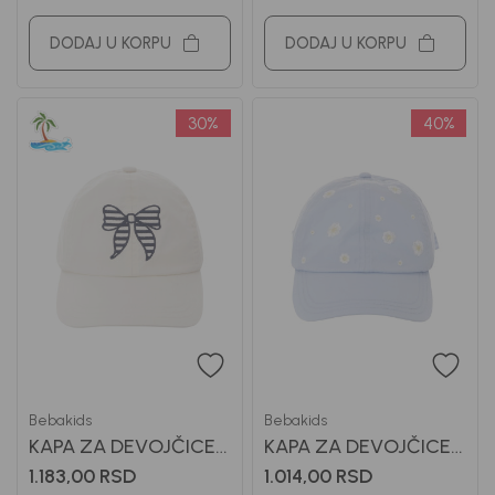
DODAJ U KORPU
DODAJ U KORPU
30
%
40
%
Bebakids
Bebakids
KAPA ZA DEVOJČICE
KAPA ZA DEVOJČICE
BEBAKIDS
BEBAKIDS
1.183,00
RSD
1.014,00
RSD