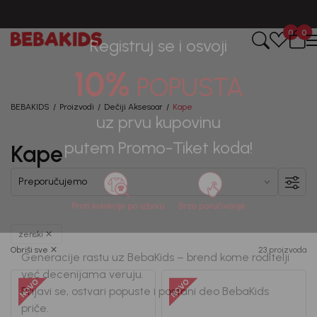
BESPLATNA ISPORUKA za sve porudžbine iznad 6000 RSD.
0
0
Registruj se i osvoji
10%
POPUSTA
BEBAKIDS
Proizvodi
Dečiji Aksesoar
Kape
Kape
uz prvu kupovinu
putem Promo-Tiket koda!
zenski
Obriši sve
23 proizvoda
Generacije rastu uz BebaKids – brend kome roditelji
već decenijama veruju.