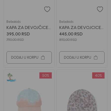
Bebakids
Bebakids
KAPA ZA DEVOJČICE
KAPA ZA DEVOJCICE
RADA
RANKA
395,00
RSD
445,00
RSD
790,00
RSD
890,00
RSD
DODAJ U KORPU
DODAJ U KORPU
50
%
40
%