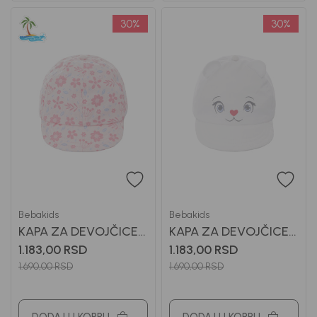
30
%
30
%
Bebakids
Bebakids
KAPA ZA DEVOJČICE
KAPA ZA DEVOJČICE
BEBAKIDS
BEBAKIDS
1.183,00
RSD
1.183,00
RSD
1.690,00
RSD
1.690,00
RSD