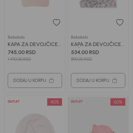
Bebakids
Bebakids
KAPA ZA DEVOJČICE
KAPA ZA DEVOJČICE
BEBAKIDS
TAŠA
745,00
RSD
534,00
RSD
1.490,00
RSD
890,00
RSD
DODAJ U KORPU
DODAJ U KORPU
40
%
60
%