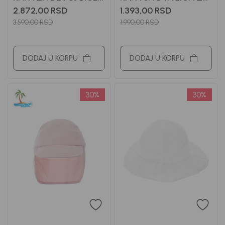
GUESS
DEVOJČICE BEBAKIDS
2.872,00
RSD
1.393,00
RSD
3.590,00
RSD
1.990,00
RSD
DODAJ U KORPU
DODAJ U KORPU
30
%
30
%