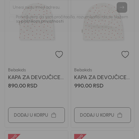
Prijavi se, ostvari popuste i postani deo BebaKids
priče.
Unesi svoju imejl adresu.
Potvrđujem da sam pročitao/la, razumeo/la i da se slažem
sa
politikom privatnosti
Bebakids
Bebakids
KAPA ZA DEVOJČICE
KAPA ZA DEVOJČICE
LIKI
LILIBET
890,00
RSD
990,00
RSD
DODAJ U KORPU
DODAJ U KORPU