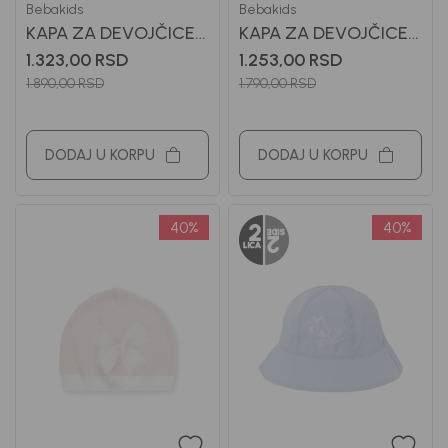
Bebakids
Bebakids
KAPA ZA DEVOJČICE
KAPA ZA DEVOJČICE
BEBAKIDS
BEBAKIDS
1.323,00
RSD
1.253,00
RSD
1.890,00
RSD
1.790,00
RSD
DODAJ U KORPU
DODAJ U KORPU
40
%
40
%