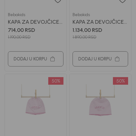
Bebakids
Bebakids
KAPA ZA DEVOJČICE
KAPA ZA DEVOJČICE
BEBAKIDS
BEBAKIDS
714,00
RSD
1.134,00
RSD
1.190,00
RSD
1.890,00
RSD
DODAJ U KORPU
DODAJ U KORPU
50
%
50
%