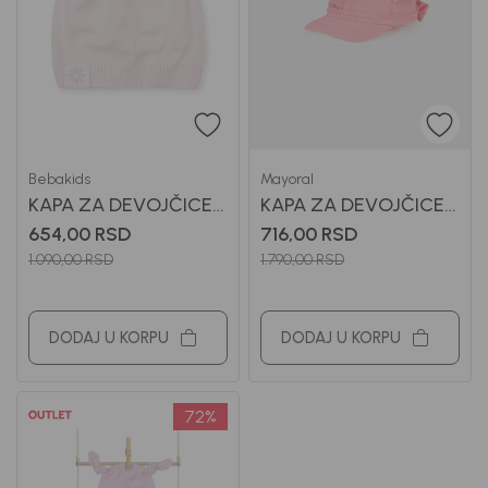
Bebakids
Mayoral
KAPA ZA DEVOJČICE
KAPA ZA DEVOJČICE
BEBAKIDS
MAYORAL
654,00
RSD
716,00
RSD
1.090,00
RSD
1.790,00
RSD
DODAJ U KORPU
DODAJ U KORPU
72
%