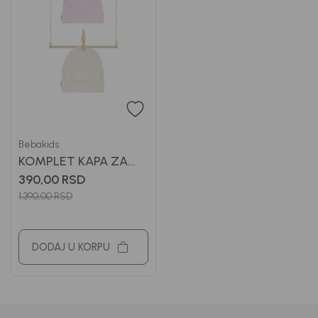
Bebakids
KOMPLET KAPA ZA
DEVOJCICE ALINA
390,00
RSD
1.390,00
RSD
DODAJ U KORPU