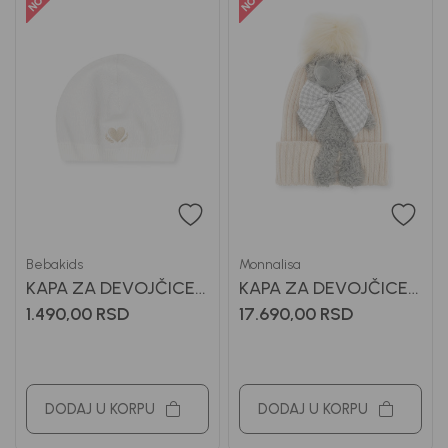
Bebakids
Monnalisa
KAPA ZA DEVOJČICE
KAPA ZA DEVOJČICE
BEBAKIDS
MONNALISA
1.490,00
RSD
17.690,00
RSD
DODAJ U KORPU
DODAJ U KORPU