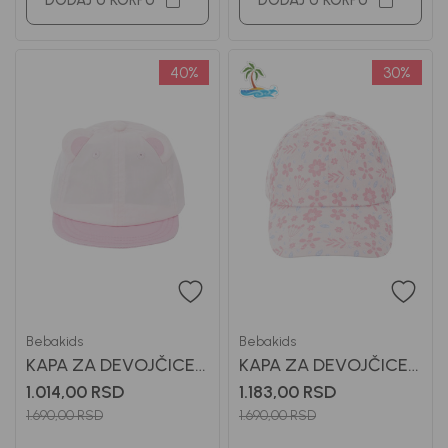
DODAJ U KORPU
DODAJ U KORPU
40
%
30
%
Bebakids
Bebakids
KAPA ZA DEVOJČICE
KAPA ZA DEVOJČICE
BEBAKIDS
BEBAKIDS
1.014,00
RSD
1.183,00
RSD
1.690,00
RSD
1.690,00
RSD