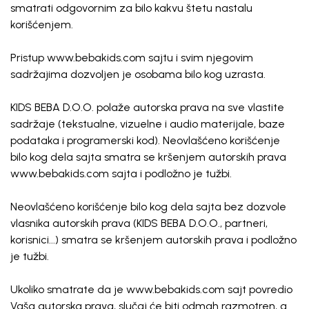
smatrati odgovornim za bilo kakvu štetu nastalu
korišćenjem.
Pristup www.bebakids.com sajtu i svim njegovim
sadržajima dozvoljen je osobama bilo kog uzrasta.
KIDS BEBA D.O.O. polaže autorska prava na sve vlastite
sadržaje (tekstualne, vizuelne i audio materijale, baze
podataka i programerski kod). Neovlašćeno korišćenje
bilo kog dela sajta smatra se kršenjem autorskih prava
www.bebakids.com sajta i podložno je tužbi.
Neovlašćeno korišćenje bilo kog dela sajta bez dozvole
vlasnika autorskih prava (KIDS BEBA D.O.O., partneri,
korisnici...) smatra se kršenjem autorskih prava i podložno
je tužbi.
Ukoliko smatrate da je www.bebakids.com sajt povredio
Vaša autorska prava, slučaj će biti odmah razmotren, a