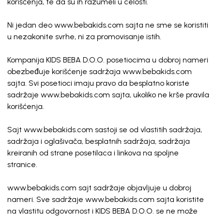
korišćenja, te da su ih razumeli u celosti.
Ni jedan deo www.bebakids.com sajta ne sme se koristiti
u nezakonite svrhe, ni za promovisanje istih.
Kompanija KIDS BEBA D.O.O. posetiocima u dobroj nameri
obezbeđuje korišćenje sadržaja www.bebakids.com
sajta. Svi posetioci imaju pravo da besplatno koriste
sadržaje www.bebakids.com sajta, ukoliko ne krše pravila
korišćenja.
Sajt www.bebakids.com sastoji se od vlastitih sadržaja,
sadržaja i oglašivača, besplatnih sadržaja, sadržaja
kreiranih od strane posetilaca i linkova na spoljne
stranice.
www.bebakids.com sajt sadržaje objavljuje u dobroj
nameri. Sve sadržaje www.bebakids.com sajta koristite
na vlastitu odgovornost i KIDS BEBA D.O.O. se ne može