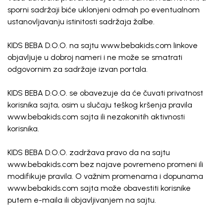
sporni sadržaji biće uklonjeni odmah po eventualnom
ustanovljavanju istinitosti sadržaja žalbe.
KIDS BEBA D.O.O. na sajtu www.bebakids.com linkove
objavljuje u dobroj nameri i ne može se smatrati
odgovornim za sadržaje izvan portala.
KIDS BEBA D.O.O. se obavezuje da će čuvati privatnost
korisnika sajta, osim u slučaju teškog kršenja pravila
www.bebakids.com sajta ili nezakonitih aktivnosti
korisnika.
KIDS BEBA D.O.O. zadržava pravo da na sajtu
www.bebakids.com bez najave povremeno promeni ili
modifikuje pravila. O važnim promenama i dopunama
www.bebakids.com sajta može obavestiti korisnike
putem e-maila ili objavljivanjem na sajtu.