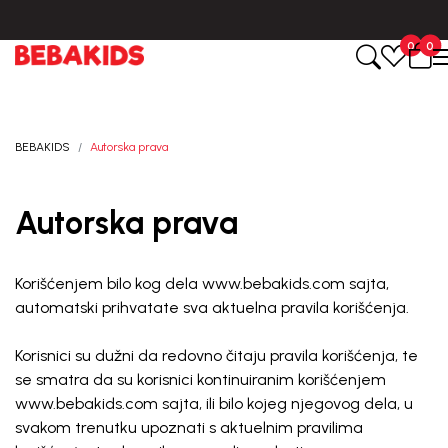
Isporuka u roku od 3-5 dana od dana kreiranja porudžbine.
0
0
BEBAKIDS
Autorska prava
Autorska prava
Korišćenjem bilo kog dela www.bebakids.com sajta,
automatski prihvatate sva aktuelna pravila korišćenja.
Korisnici su dužni da redovno čitaju pravila korišćenja, te
se smatra da su korisnici kontinuiranim korišćenjem
www.bebakids.com sajta, ili bilo kojeg njegovog dela, u
svakom trenutku upoznati s aktuelnim pravilima