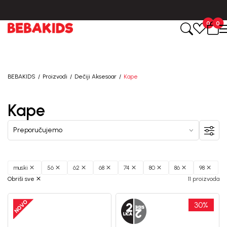
BESPLATNA ISPORUKA za sve porudžbine iznad 6000 RSD.
0
0
BEBAKIDS
Proizvodi
Dečiji Aksesoar
Kape
Kape
muski
56
62
68
74
80
86
98
Obriši sve
11 proizvoda
30
%