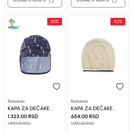
DODAJ U KORPU
DODAJ U KORPU
30
%
40
%
Bebakids
Bebakids
KAPA ZA DEČAKE
KAPA ZA DEČAKE
BEBAKIDS
BEBAKIDS
1.323,00
RSD
654,00
RSD
1.890,00
RSD
1.090,00
RSD