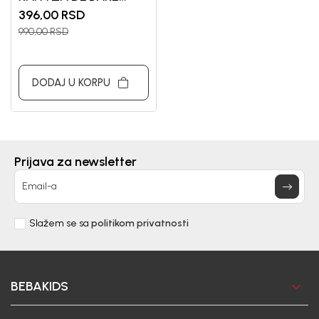
BEBA KIDS
396,00
RSD
990,00
RSD
DODAJ U KORPU
Prijava za newsletter
Email-a
Slažem se sa
politikom privatnosti
BEBAKIDS