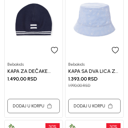
Bebakids
Bebakids
KAPA ZA DEČAKE
KAPA SA DVA LICA ZA
BEBAKIDS
DEČAKE BEBAKIDS
1.490,00
RSD
1.393,00
RSD
1.990,00
RSD
DODAJ U KORPU
DODAJ U KORPU
30
%
30
%