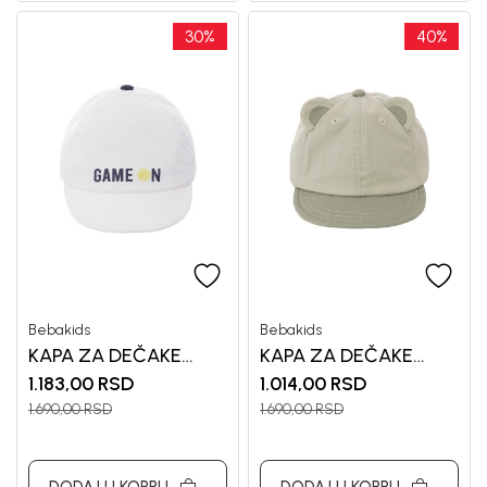
30
%
40
%
Bebakids
Bebakids
KAPA ZA DEČAKE
KAPA ZA DEČAKE
BEBAKIDS
BEBAKIDS
1.183,00
RSD
1.014,00
RSD
1.690,00
RSD
1.690,00
RSD