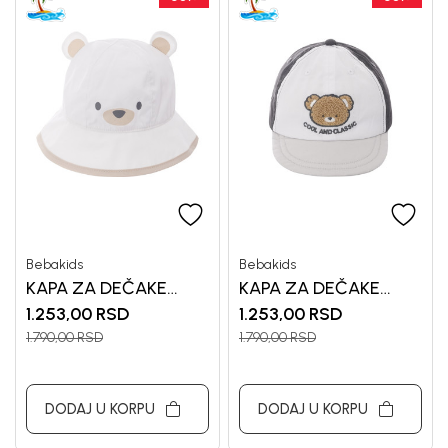
Bebakids
Bebakids
KAPA ZA DEČAKE
KAPA ZA DEČAKE
BEBAKIDS
BEBAKIDS
1.253,00
RSD
1.253,00
RSD
1.790,00
RSD
1.790,00
RSD
DODAJ U KORPU
DODAJ U KORPU