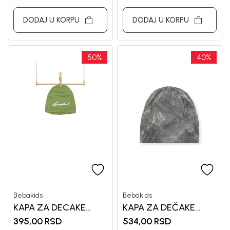
DODAJ U KORPU
DODAJ U KORPU
50
%
40
%
Bebakids
Bebakids
KAPA ZA DECAKE
KAPA ZA DEČAKE
RAJA
TIMON
395,00
RSD
534,00
RSD