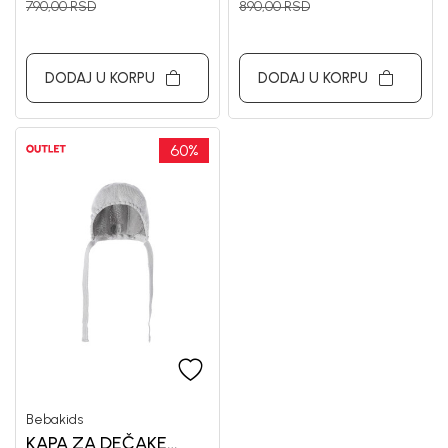
790,00
RSD
890,00
RSD
DODAJ U KORPU
DODAJ U KORPU
60
%
Bebakids
KAPA ZA DEČAKE