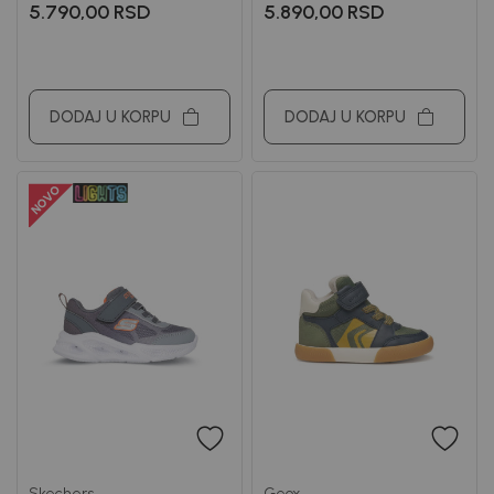
GEOX
GEOX
5.790,00
RSD
5.890,00
RSD
DODAJ U KORPU
DODAJ U KORPU
Skechers
Geox