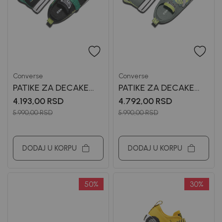
Converse
Converse
PATIKE ZA DECAKE
PATIKE ZA DECAKE
CONVERSE
CONVERSE
4.193,00
RSD
4.792,00
RSD
5.990,00
RSD
5.990,00
RSD
DODAJ U KORPU
DODAJ U KORPU
50
%
30
%