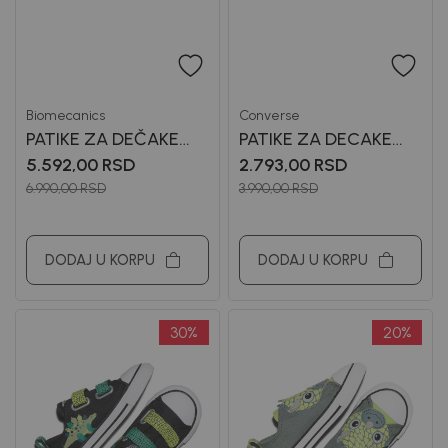
Biomecanics
Converse
PATIKE ZA DEČAKE
PATIKE ZA DECAKE
BIOMECANICS
CONVERSE
5.592,00
RSD
2.793,00
RSD
6.990,00
RSD
3.990,00
RSD
DODAJ U KORPU
DODAJ U KORPU
30
%
20
%