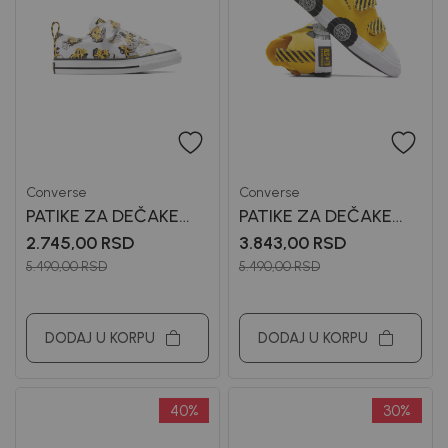
Converse
Converse
PATIKE ZA DEČAKE
PATIKE ZA DEČAKE
CONVERSE
CONVERSE
2.745,00
RSD
3.843,00
RSD
5.490,00
RSD
5.490,00
RSD
DODAJ U KORPU
DODAJ U KORPU
40
%
30
%