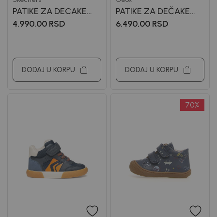
PATIKE ZA DECAKE
PATIKE ZA DEČAKE
SKECHERS
GEOX
4.990,00
RSD
6.490,00
RSD
DODAJ U KORPU
DODAJ U KORPU
70
%