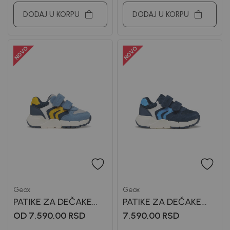
DODAJ U KORPU
DODAJ U KORPU
Geox
Geox
PATIKE ZA DEČAKE
PATIKE ZA DEČAKE
GEOX
GEOX
OD 7.590,00
RSD
7.590,00
RSD