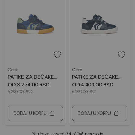
Geox
Geox
PATIKE ZA DEČAKE
PATIKE ZA DEČAKE
GEOX
GEOX
OD 3.774,00
RSD
OD 4.403,00
RSD
6.290,00
RSD
6.290,00
RSD
DODAJ U KORPU
DODAJ U KORPU
You have viewed
24
of
165
proizvoda