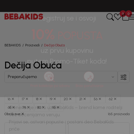
BESPLATNA ISPORUKA za sve porudžbine iznad 6000 RSD.
0
0
Registruj se i osvoji
10%
POPUSTA
BEBAKIDS
Proizvodi
Dečija Obuća
Dečija Obuća
uz prvu kupovinu
putem Promo-Tiket koda!
16
17
18
19
20
21
56
62
68
74
80
86
Obriši sve
165 proizvoda
Generacije rastu uz BebaKids – brend kome roditelji
već decenijama veruju.