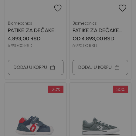
Biomecanics
Biomecanics
PATIKE ZA DEČAKE
PATIKE ZA DEČAKE
BIOMECANICS
BIOMECANICS
4.893,00
RSD
OD 4.893,00
RSD
6.990,00
RSD
6.990,00
RSD
DODAJ U KORPU
DODAJ U KORPU
20
%
30
%