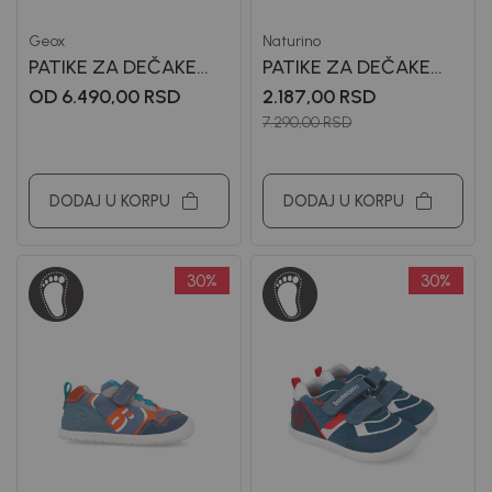
Geox
Naturino
PATIKE ZA DEČAKE
PATIKE ZA DEČAKE
GEOX
NATURINO
OD 6.490,00
RSD
2.187,00
RSD
7.290,00
RSD
DODAJ U KORPU
DODAJ U KORPU
30
%
30
%