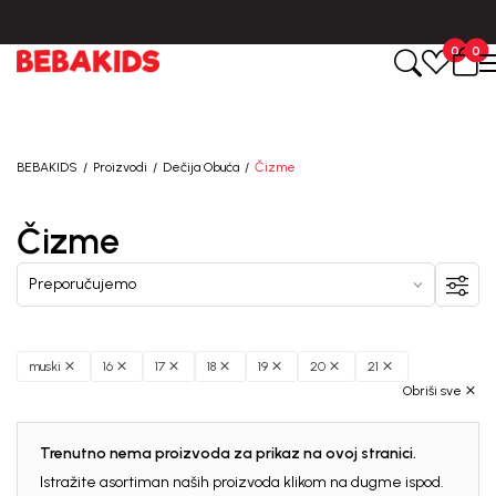
Isporuka u roku od 3-5 dana od dana kreiranja porudžbine.
0
0
BEBAKIDS
Proizvodi
Dečija Obuća
Čizme
Čizme
muski
16
17
18
19
20
21
Obriši sve
Trenutno nema proizvoda za prikaz na ovoj stranici.
Istražite asortiman naših proizvoda klikom na dugme ispod.