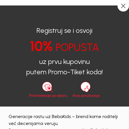
BESPLATNA ISPORUKA za sve porudžbine iznad 6000 RSD.
0
0
Registruj se i osvoji
10%
POPUSTA
BEBAKIDS
Proizvodi
Dečija Obuća
Nehodajuće
Nehodajuće
uz prvu kupovinu
putem Promo-Tiket koda!
zenski
Obriši sve
13 proizvoda
Generacije rastu uz BebaKids – brend kome roditelji
već decenijama veruju.