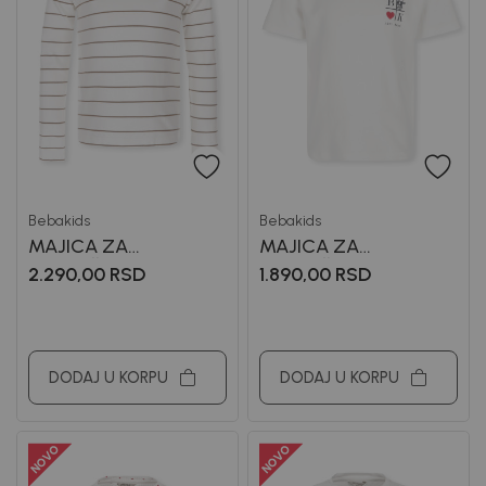
Bebakids
Bebakids
MAJICA ZA
MAJICA ZA
DEVOJČICE LULU
DEVOJČICE LUSI
2.290,00
RSD
1.890,00
RSD
DODAJ U KORPU
DODAJ U KORPU