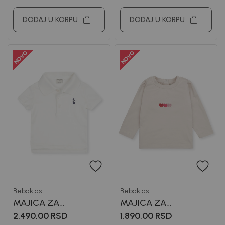
DODAJ U KORPU
DODAJ U KORPU
Bebakids
Bebakids
MAJICA ZA
MAJICA ZA
DEVOJČICE LAUREN
DEVOJCICE LEJSI
2.490,00
RSD
1.890,00
RSD