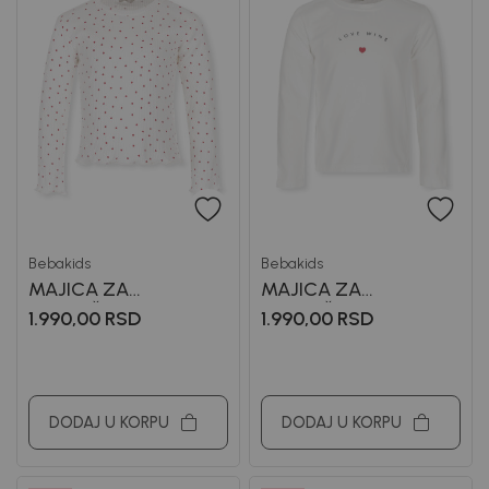
Bebakids
Bebakids
MAJICA ZA
MAJICA ZA
DEVOJČICE VANA
DEVOJČICE VANJA
1.990,00
RSD
1.990,00
RSD
DODAJ U KORPU
DODAJ U KORPU