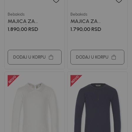
Bebakids
Bebakids
MAJICA ZA
MAJICA ZA
DEVOJČICE VERONIKA
DEVOJCICE VIKTORIA
1.890,00
RSD
1.790,00
RSD
DODAJ U KORPU
DODAJ U KORPU