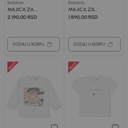
Bebakids
Bebakids
MAJICA ZA
MAJICA ZA
DEVOJČICE LJILJA
DEVOJČICE VELMA
2.190,00
RSD
1.890,00
RSD
DODAJ U KORPU
DODAJ U KORPU