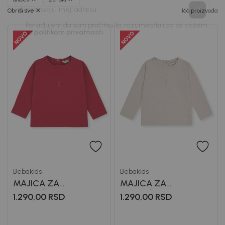
Prijavi se, ostvari popuste i postani deo BebaKids
Obriši sve
166 proizvoda
priče.
Unesi svoju imejl adresu.
Potvrđujem da sam pročitao/la, razumeo/la i da se slažem
sa
politikom privatnosti
Bebakids
Bebakids
MAJICA ZA
MAJICA ZA
DEVOJČICE BASIC
DEVOJČICE BASIC
1.290,00
RSD
1.290,00
RSD