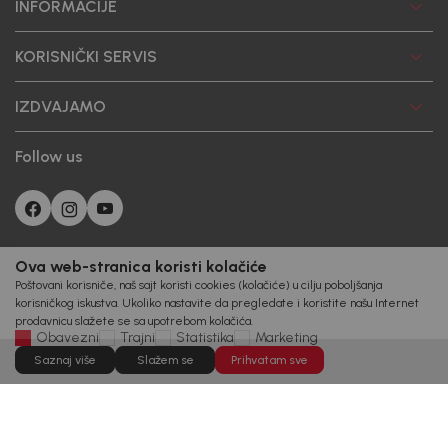
INFORMACIJE
KORISNIČKI SERVIS
IZDVAJAMO
Follow us
Ova web-stranica koristi kolačiće
Poštovani korisniče, naš sajt koristi cookies (kolačiće) u cilju poboljšanja
korisničkog iskustva. Ukoliko nastavite da pregledate i koristite našu Internet
prodavnicu slažete se sa upotrebom kolačića.
Obavezni
Trajni
Statistika
Marketing
Saznaj više
Slažem se
Prihvatam sve
©2026
www.bebakids.com
Izrada
NB SOFT
Sva prava zadržana.