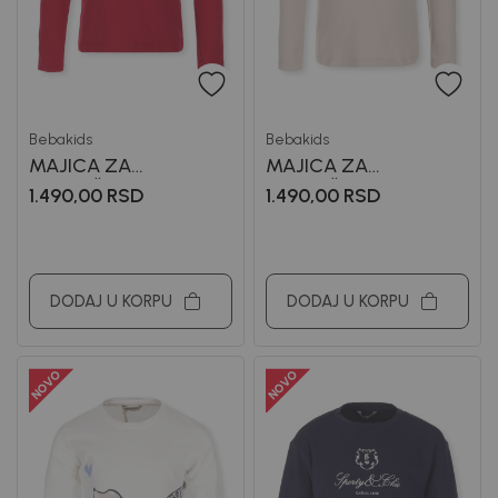
Bebakids
Bebakids
MAJICA ZA
MAJICA ZA
DEVOJČICE BASIC
DEVOJČICE BASIC
1.490,00
RSD
1.490,00
RSD
DODAJ U KORPU
DODAJ U KORPU