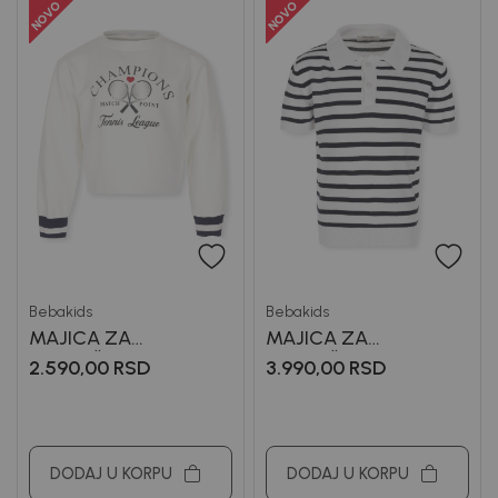
Bebakids
Bebakids
MAJICA ZA
MAJICA ZA
DEVOJČICE VONI
DEVOJČICE BEBAKIDS
2.590,00
RSD
3.990,00
RSD
DODAJ U KORPU
DODAJ U KORPU