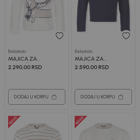
Bebakids
Bebakids
MAJICA ZA
MAJICA ZA
DEVOJČICE LEONA
DEVOJČICE LUCIJA
2.290,00
RSD
2.590,00
RSD
DODAJ U KORPU
DODAJ U KORPU