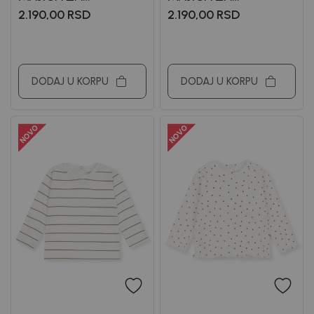
DEVOJČICE LINDA
DEVOJCICE LIZA
2.190,00
RSD
2.190,00
RSD
DODAJ U KORPU
DODAJ U KORPU