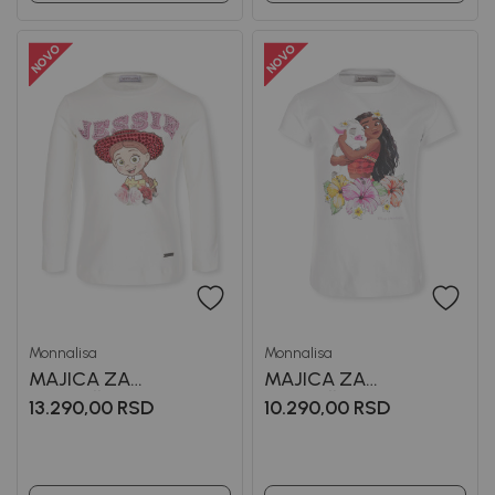
Monnalisa
Monnalisa
MAJICA ZA
MAJICA ZA
DEVOJČICE
DEVOJČICE
13.290,00
RSD
10.290,00
RSD
MONNALISA
MONNALISA