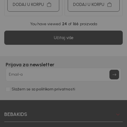
DODAJ U KORPU
DODAJ U KORPU
You have viewed
24
of
166
proizvoda
Učitaj više
Prijava za newsletter
Email-a
Slažem se sa
politikom privatnosti
BEBAKIDS