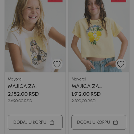
Mayoral
Mayoral
MAJICA ZA
MAJICA ZA
DEVOJČICE MAYORAL
DEVOJČICE MAYORAL
2.152,00
RSD
1.912,00
RSD
2.690,00
RSD
2.390,00
RSD
DODAJ U KORPU
DODAJ U KORPU