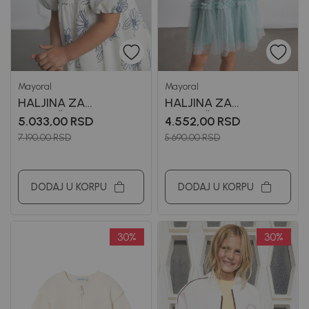
Mayoral
Mayoral
HALJINA ZA
HALJINA ZA
DEVOJČICE MAYORAL
DEVOJČICE MAYORAL
5.033,00
RSD
4.552,00
RSD
7.190,00
RSD
5.690,00
RSD
DODAJ U KORPU
DODAJ U KORPU
30
%
30
%