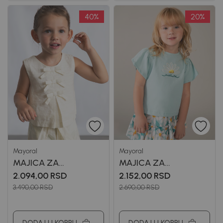
40
%
20
%
Mayoral
Mayoral
MAJICA ZA
MAJICA ZA
DEVOJČICE MAYORAL
DEVOJČICE MAYORAL
2.094,00
RSD
2.152,00
RSD
3.490,00
RSD
2.690,00
RSD