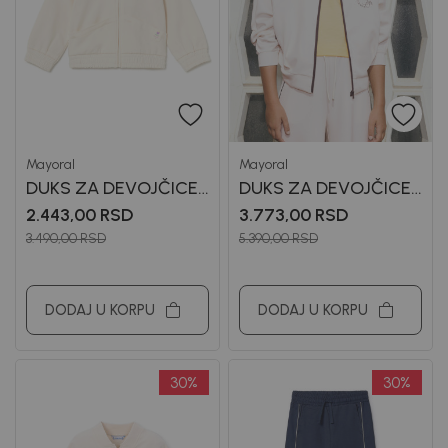
Mayoral
Mayoral
DUKS ZA DEVOJČICE
DUKS ZA DEVOJČICE
MAYORAL
MAYORAL
2.443,00
RSD
3.773,00
RSD
3.490,00
RSD
5.390,00
RSD
DODAJ U KORPU
DODAJ U KORPU
30
%
30
%