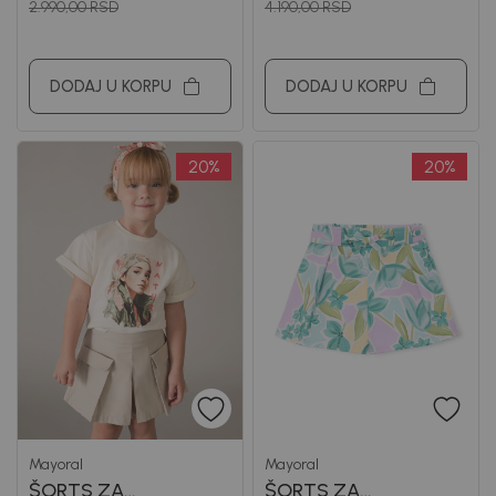
2.990,00
RSD
4.190,00
RSD
DODAJ U KORPU
DODAJ U KORPU
20
%
20
%
Mayoral
Mayoral
ŠORTS ZA
ŠORTS ZA