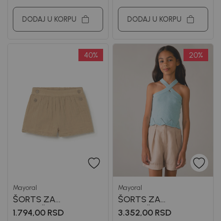
DODAJ U KORPU
DODAJ U KORPU
40
%
20
%
Mayoral
Mayoral
ŠORTS ZA
ŠORTS ZA
DEVOJČICE MAYORAL
DEVOJČICE MAYORAL
1.794,00
RSD
3.352,00
RSD