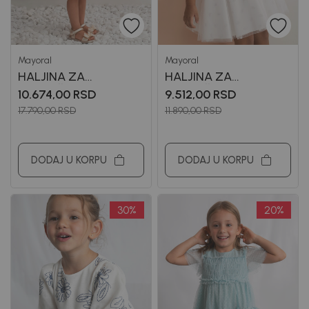
Mayoral
Mayoral
HALJINA ZA
HALJINA ZA
DEVOJČICE MAYORAL
DEVOJČICE MAYORAL
10.674,00
RSD
9.512,00
RSD
17.790,00
RSD
11.890,00
RSD
DODAJ U KORPU
DODAJ U KORPU
30
%
20
%