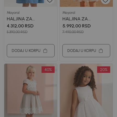
Mayoral
Mayoral
HALJINA ZA
HALJINA ZA
DEVOJČICE MAYORAL
DEVOJČICE MAYORAL
4.312,00
RSD
5.992,00
RSD
5.390,00
RSD
7.490,00
RSD
DODAJ U KORPU
DODAJ U KORPU
40
%
20
%