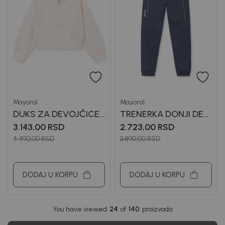
Mayoral
Mayoral
DUKS ZA DEVOJČICE
TRENERKA DONJI DEO
MAYORAL
ZA DEVOJČICE
3.143,00
RSD
2.723,00
RSD
MAYORAL
4.490,00
RSD
3.890,00
RSD
DODAJ U KORPU
DODAJ U KORPU
You have viewed
24
of
140
proizvoda