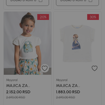
DODAJ U KORPU
DODAJ U KORPU
20
%
30
%
Mayoral
Mayoral
MAJICA ZA
MAJICA ZA
DEVOJČICE MAYORAL
DEVOJČICE MAYORAL
2.152,00
RSD
1.883,00
RSD
2.690,00
RSD
2.690,00
RSD