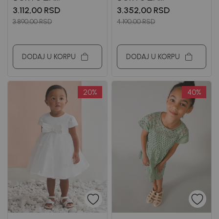
DEVOJČICE MAYORAL
DEVOJČICE MAYORAL
3.112,00
RSD
3.352,00
RSD
3.890,00
RSD
4.190,00
RSD
DODAJ U KORPU
DODAJ U KORPU
20
%
40
%