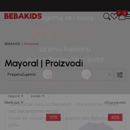
BESPLATNA ISPORUKA za sve porudžbine iznad 6000 RSD.
0
0
Registruj se i osvoji
10%
POPUSTA
BEBAKIDS
Proizvodi
Mayoral | Proizvodi
uz prvu kupovinu
putem Promo-Tiket koda!
mayoral
zenski
Obriši sve
140 proizvoda
Generacije rastu uz BebaKids – brend kome roditelji
20
%
40
%
već decenijama veruju.