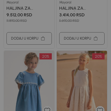
Mayoral
Mayoral
HALJINA ZA
HALJINA ZA
DEVOJČICE MAYORAL
DEVOJČICE MAYORAL
9.512,00
RSD
3.414,00
RSD
11.890,00
RSD
5.690,00
RSD
DODAJ U KORPU
DODAJ U KORPU
20
%
20
%