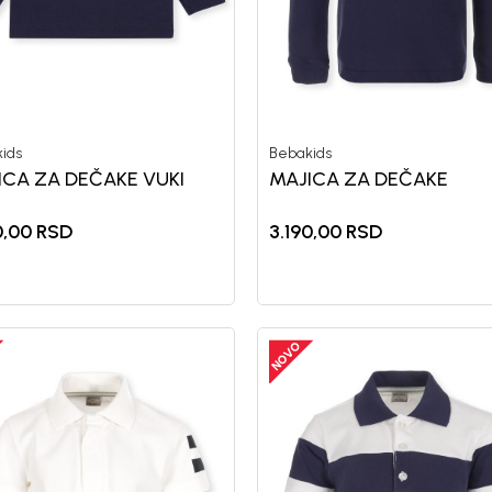
ids
Bebakids
ICA ZA DEČAKE VUKI
MAJICA ZA DEČAKE
0,00
RSD
3.190,00
RSD
Registr
10%
uz pr
putem Pro