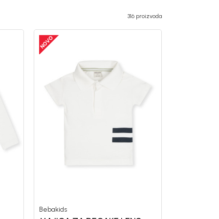
316 proizvoda
Bebakids