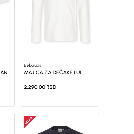
a i da se slažem sa
Bebakids
IAN
MAJICA ZA DEČAKE LUI
2.290,00
RSD