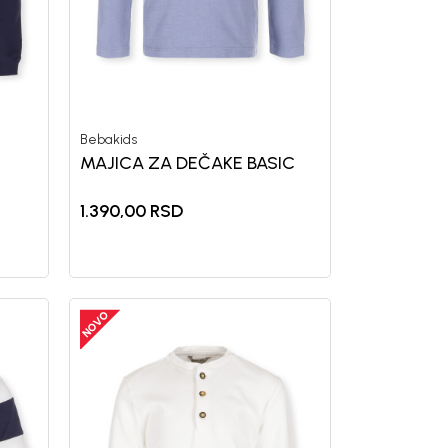
Bebakids
MAJICA ZA DEČAKE BASIC
1.390,00
RSD
uj se i osvoji
POPUSTA
vu kupovinu
mo-Tiket koda!