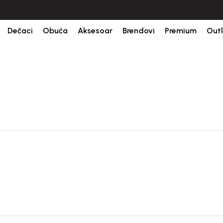
ine.
BESPLATNA ISPORUKA za sve porudžbine iznad 6000 RSD.
Isp
Dečaci
Obuća
Aksesoar
Brendovi
Premium
Outl
 i obuća
za moderne dečake i devojčice, koja postavlja