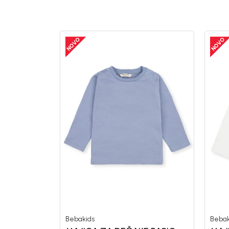
decenije!
Bebakids
Bebak