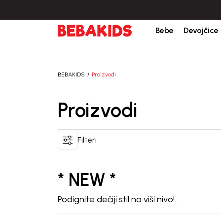
Isporuka u roku od 3-5 dana od dana kreiranja porudžb
Bebe
Devojčice
BEBAKIDS
Proizvodi
Proizvodi
Filteri
* NEW *
Podignite dečiji stil na viši nivo!
Nova kolekcija BEBAKIDS je stigla –
odeća