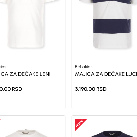
nd kome roditelji već
Unesi svoju imejl adresu.
Potvrđujem da sam pročitao/la, razumeo/l
 deo BebaKids priče.
politikom privatnosti
ids
Bebakids
ICA ZA DEČAKE LENI
MAJICA ZA DEČAKE LUC
0,00
RSD
3.190,00
RSD