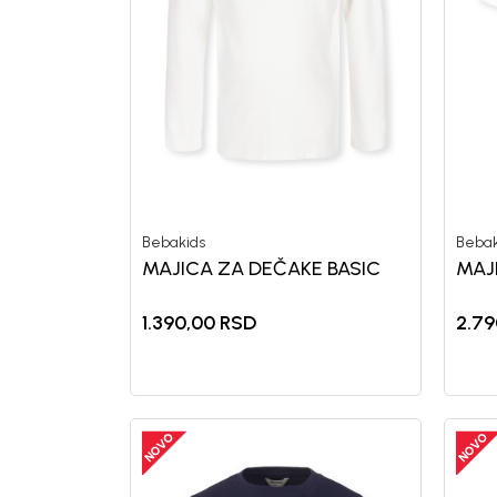
Generacije rastu uz BebaKids – bre
decenijama veruju.
Prijavi se, ostvari popuste i postani
Bebakids
Bebak
MAJICA ZA DEČAKE BASIC
MAJ
1.390,00
RSD
2.79