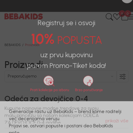
BESPLATNA ISPORUKA za sve porudžbine iznad 6000 RSD.
0
0
Registruj se i osvoji
10%
POPUSTA
BEBAKIDS
Proizvodi
Proizvodi
uz prvu kupovinu
putem Promo-Tiket koda!
Odeća za devojčice 0-4
Kupujte najnovije modne trendove za svoju
malu princezu sa našom kolekcijom ODEĆA
Generacije rastu uz BebaKids – brend kome roditelji
prikaži više
ZA DEVOJČICE 0-4 godine.
već decenijama veruju.