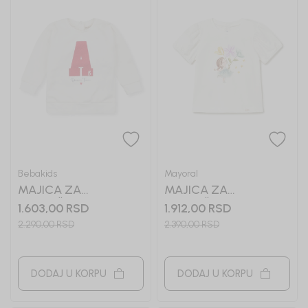
Bebakids
Mayoral
MAJICA ZA
MAJICA ZA
DEVOJČICE TIFFY
DEVOJČICE MAYORAL
1.603,00
RSD
1.912,00
RSD
2.290,00
RSD
2.390,00
RSD
DODAJ U KORPU
DODAJ U KORPU