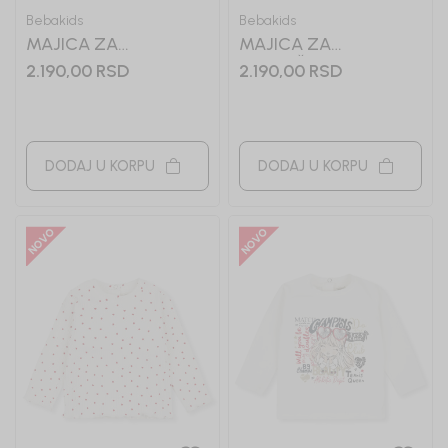
Bebakids
Bebakids
MAJICA ZA
MAJICA ZA
DEVOJCICE LIZA
DEVOJČICE LJILJA
2.190,00
RSD
2.190,00
RSD
DODAJ U KORPU
DODAJ U KORPU