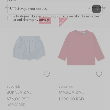
Prijavi se, ostvari popuste i postani deo BebaKids
priče.
Obriši sve
639 proizvoda
Unesi svoju imejl adresu.
60
%
Potvrđujem da sam pročitao/la, razumeo/la i da se slažem
sa
politikom privatnosti
Bebakids
Bebakids
SUKNJA ZA
MAJICA ZA
DEVOJČICE GILI
DEVOJČICE BASIC
676,00
RSD
1.290,00
RSD
1.690,00
RSD