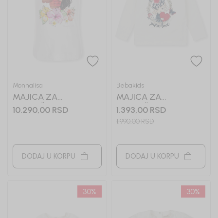
Monnalisa
Bebakids
MAJICA ZA
MAJICA ZA
DEVOJČICE
DEVOJČICE MIMA
10.290,00
RSD
1.393,00
RSD
MONNALISA
1.990,00
RSD
DODAJ U KORPU
DODAJ U KORPU
30
%
30
%