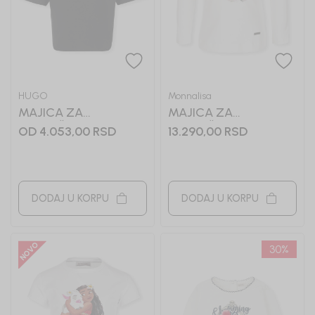
HUGO
Monnalisa
MAJICA ZA
MAJICA ZA
DEVOJČICE HUGO
DEVOJČICE
OD 4.053,00
RSD
13.290,00
RSD
MONNALISA
DODAJ U KORPU
DODAJ U KORPU
30
%