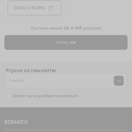
DODAJ U KORPU
You have viewed
24
of
639
proizvoda
Učitaj više
Prijava za newsletter
Email-a
Slažem se sa
politikom privatnosti
BEBAKIDS