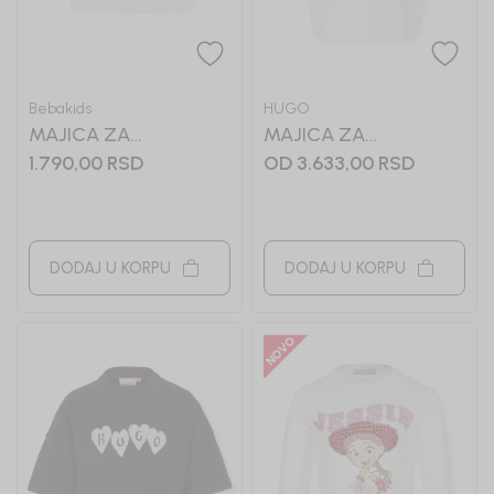
Bebakids
HUGO
MAJICA ZA
MAJICA ZA
DEVOJCICE VIKTORIA
DEVOJČICE HUGO
1.790,00
RSD
OD 3.633,00
RSD
DODAJ U KORPU
DODAJ U KORPU