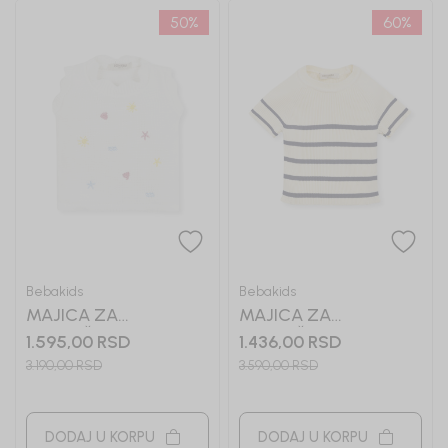
50
%
60
%
Bebakids
Bebakids
MAJICA ZA
MAJICA ZA
DEVOJČICE RAIN
DEVOJČICE SELENA
1.595,00
RSD
1.436,00
RSD
3.190,00
RSD
3.590,00
RSD
DODAJ U KORPU
DODAJ U KORPU