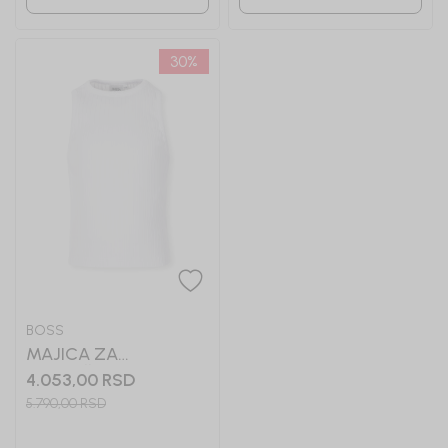
30
%
BOSS
MAJICA ZA
DEVOJČICE BOSS
4.053,00
RSD
5.790,00
RSD