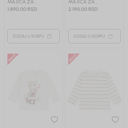
MAJICA ZA
MAJICA ZA
DEVOJCICE LEJSI
DEVOJČICE LINDA
1.890,00
RSD
2.190,00
RSD
DODAJ U KORPU
DODAJ U KORPU