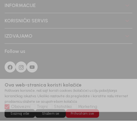
INFORMACIJE
KORISNIČKI SERVIS
IZDVAJAMO
Follow us
Ova web-stranica koristi kolačiće
Poštovani korisniče, naš sajt koristi cookies (kolačiće) u cilju poboljšanja
korisničkog iskustva. Ukoliko nastavite da pregledate i koristite našu Internet
prodavnicu slažete se sa upotrebom kolačića.
Obavezni
Trajni
Statistika
Marketing
Saznaj više
Slažem se
Prihvatam sve