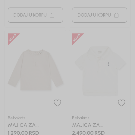
DODAJ U KORPU
DODAJ U KORPU
Bebakids
Bebakids
MAJICA ZA
MAJICA ZA
DEVOJČICE BASIC
DEVOJČICE LAUREN
1.290,00
RSD
2.490,00
RSD