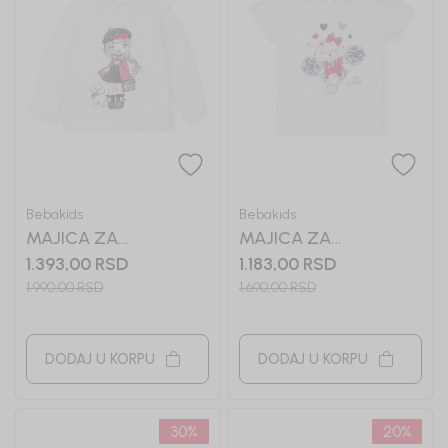
Bebakids
Bebakids
MAJICA ZA
MAJICA ZA
DEVOJČICE TEREZA
DEVOJČICE TIA
1.393,00
RSD
1.183,00
RSD
1.990,00
RSD
1.690,00
RSD
DODAJ U KORPU
DODAJ U KORPU
30
%
20
%