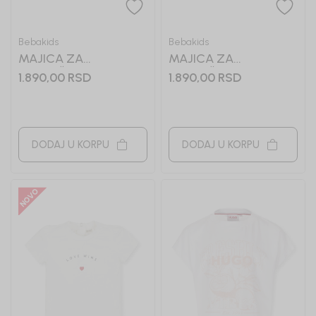
Bebakids
Bebakids
MAJICA ZA
MAJICA ZA
DEVOJČICE VELMA
DEVOJČICE VERONIKA
1.890,00
RSD
1.890,00
RSD
DODAJ U KORPU
DODAJ U KORPU