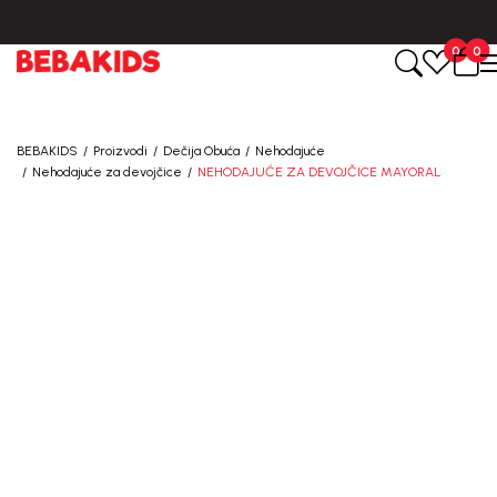
BESPLATNA ISPORUKA za sve porudžbine iznad 6000 RSD.
0
0
BEBAKIDS
Proizvodi
Dečija Obuća
Nehodajuće
Nehodajuće za devojčice
NEHODAJUĆE ZA DEVOJČICE MAYORAL