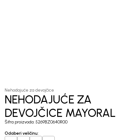
1
/
4
Nehodajuće za devojčice
NEHODAJUĆE ZA
DEVOJČICE MAYORAL
Šifra proizvoda:
5269BZ0640R00
Odaberi veličinu
: