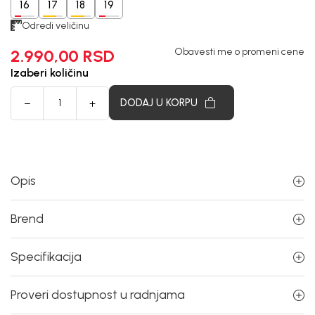
16
17
18
19
Odredi veličinu
2.990,00
RSD
Obavesti me o promeni cene
Izaberi količinu
DODAJ U KORPU
Opis
Brend
Specifikacija
Proveri dostupnost u radnjama