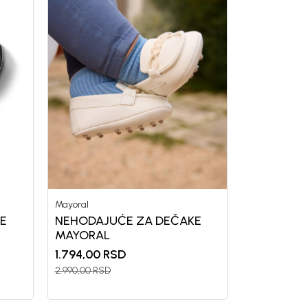
Mayoral
E
NEHODAJUĆE ZA DEČAKE
MAYORAL
1.794,00
RSD
2.990,00
RSD