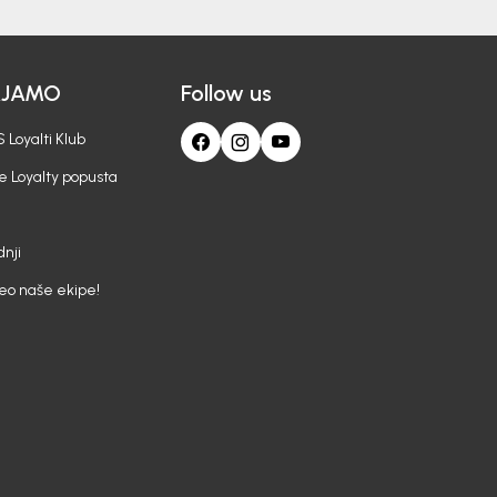
AJAMO
Follow us
 Loyalti Klub
e Loyalty popusta
nji
deo naše ekipe!