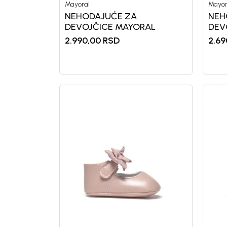
Mayoral
Mayor
NEHODAJUĆE ZA
NEH
DEVOJČICE MAYORAL
DEV
2.990,00
RSD
2.69
Generacije rastu uz BebaKids – bre
decenijama veruju.
Prijavi se, ostvari popuste i postani