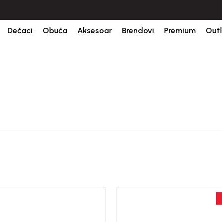
ine.
BESPLATNA ISPORUKA za sve porudžbine iznad 6000 RSD.
Isp
Dečaci
Obuća
Aksesoar
Brendovi
Premium
Outl