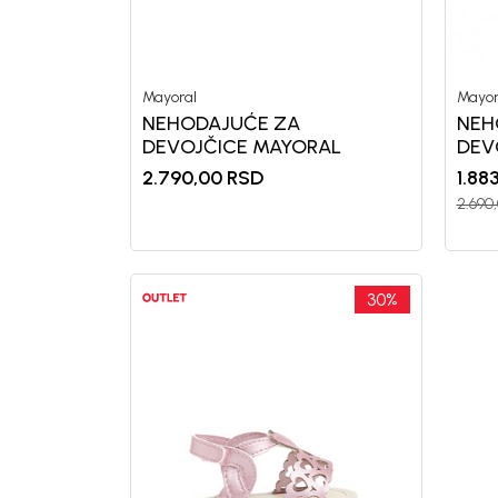
Mayoral
Mayor
NEHODAJUĆE ZA
NEH
DEVOJČICE MAYORAL
DEV
2.790,00
RSD
1.88
2.690
30
%