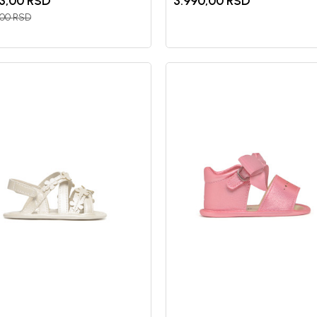
3,00
RSD
3.990,00
RSD
,00
RSD
Registr
10%