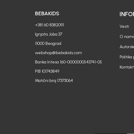
BEBAKIDS
INFO
+381 60 8382091
Vesti
Ignjata Joba 37
O nam
11000 Beograd
Autorsk
webshop@bebakids.com
Politika
Banka Intesa 160-0000000543741-05
Kontakt
PIB 101743849
Matični broj 17373064