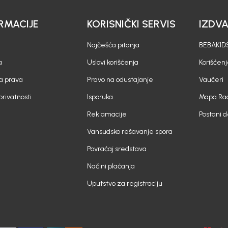
RMACIJE
KORISNIČKI SERVIS
IZDV
Najčešća pitanja
BEBAKIDS
a
Uslovi korišćenja
Korišćenj
a prava
Pravo na odustajanje
Vaučeri
 privatnosti
Isporuka
Mapa Rad
Reklamacije
Postani 
Vansudsko rešavanje spora
Povraćaj sredstava
Načini plaćanja
Uputstvo za registraciju