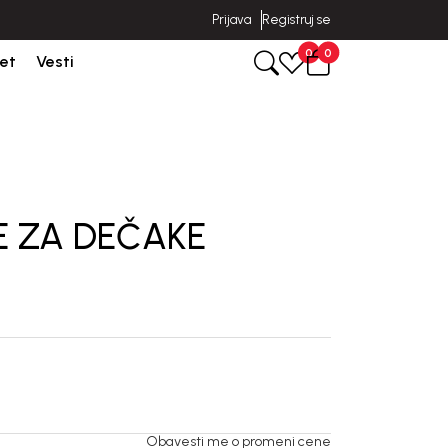
Prijava
Registruj se
poruka u roku od 3-5 dana od dana kreiranja porudžbine.
0
0
et
Vesti
 ZA DEČAKE
Obavesti me o promeni cene