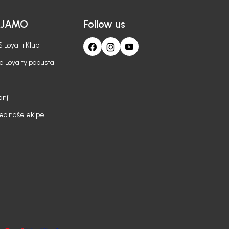
AJAMO
Follow us
 Loyalti Klub
e Loyalty popusta
nji
deo naše ekipe!