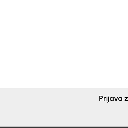
Mayoral
Conv
NEHODAJUĆE ZA DEČAKE
NEH
MAYORAL
CO
2.990,00
RSD
2.7
3.990
Prijava 