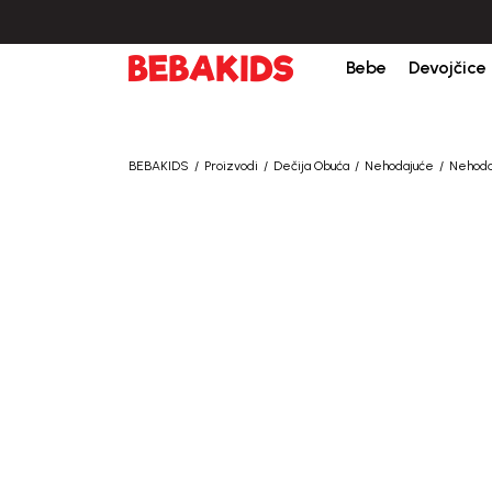
bine iznad 6000 RSD.
Isporuka u roku od 3-5 dana od dana kreiranja porudžb
Bebe
Devojčice
BEBAKIDS
Proizvodi
Dečija Obuća
Nehodajuće
Nehoda