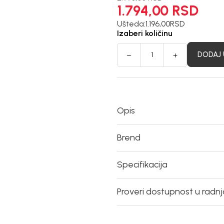
1.794,00
RSD
Ušteda:
1.196,00
RSD
Izaberi količinu
DODAJ 
Opis
Brend
Specifikacija
Proveri dostupnost u radn