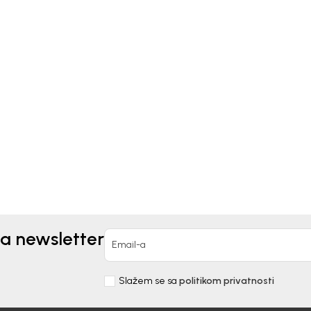
erse
Converse
ODAJUCE ZA DECAKE
NEHODAJUCE ZA DECA
NVERSE
CONVERSE
93,00
RSD
3.990,00
RSD
,00
RSD
za newsletter
Email-a
Slažem se sa
politikom privatnosti