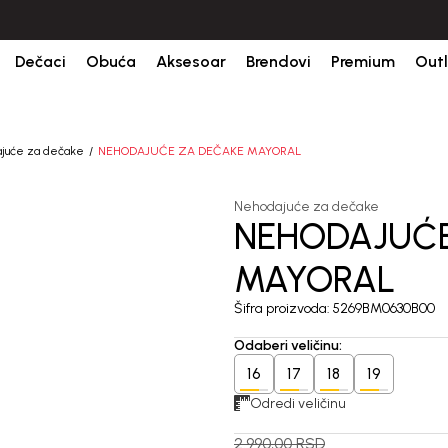
ine.
BESPLATNA ISPORUKA za sve porudžbine iznad 6000 RSD.
Is
Dečaci
Obuća
Aksesoar
Brendovi
Premium
Outl
juće za dečake
NEHODAJUĆE ZA DEČAKE MAYORAL
Nehodajuće za dečake
NEHODAJUĆE
40
%
MAYORAL
Šifra proizvoda:
5269BM0630B00
Odaberi veličinu
:
16
17
18
19
Odredi veličinu
2.990,00
RSD