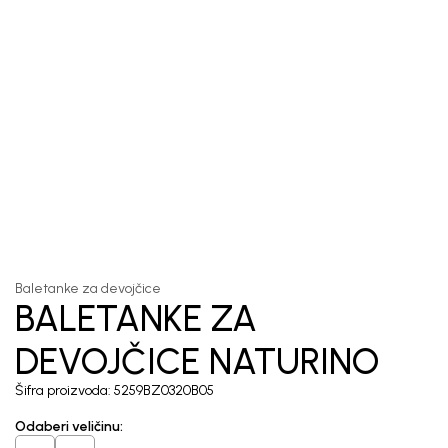
1
/
5
Baletanke za devojčice
BALETANKE ZA
DEVOJČICE NATURINO
Šifra proizvoda:
5259BZ0320B05
Odaberi veličinu
: