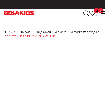
BESPLATNA ISPORUKA za sve porudžbine iznad 6000 RSD.
0
0
BEBAKIDS
Proizvodi
Dečija Obuća
Baletanke
Baletanke za devojčice
BALETANKE ZA DEVOJČICE NATURINO
30
%