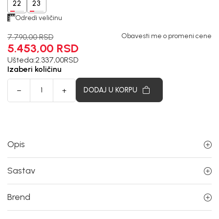
22
23
Odredi veličinu
Obavesti me o promeni cene
7.790,00
RSD
5.453,00
RSD
Ušteda:
2.337,00
RSD
Izaberi količinu
DODAJ U KORPU
Opis
Sastav
Brend