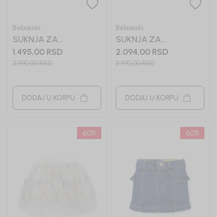
Bebakids
Bebakids
SUKNJA ZA
SUKNJA ZA
DEVOJČICE
DEVOJČICE BRENDA
1.495,00
RSD
2.094,00
RSD
ALEXANDRA
2.990,00
RSD
3.490,00
RSD
DODAJ U KORPU
DODAJ U KORPU
60
%
60
%