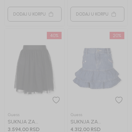
DODAJ U KORPU
DODAJ U KORPU
40
%
20
%
Guess
Guess
SUKNJA ZA
SUKNJA ZA
DEVOJČICE GUESS
DEVOJČICE GUESS
3.594,00
RSD
4.312,00
RSD