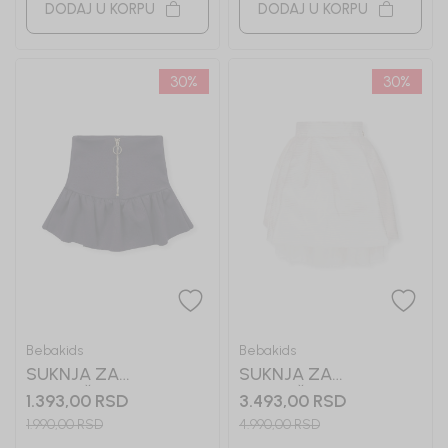
DODAJ U KORPU
DODAJ U KORPU
30
%
30
%
Bebakids
Bebakids
SUKNJA ZA
SUKNJA ZA
DEVOJČICE TEA
DEVOJČICE SENA
1.393,00
RSD
3.493,00
RSD
1.990,00
RSD
4.990,00
RSD