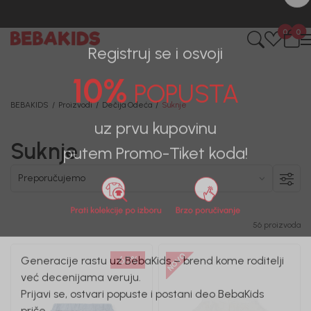
BESPLATNA ISPORUKA za sve porudžbine iznad 6000 RSD.
0
0
Registruj se i osvoji
10%
POPUSTA
BEBAKIDS
Proizvodi
Dečija Odeća
Suknje
Suknje
uz prvu kupovinu
putem Promo-Tiket koda!
56 proizvoda
60
%
Generacije rastu uz BebaKids – brend kome roditelji
već decenijama veruju.