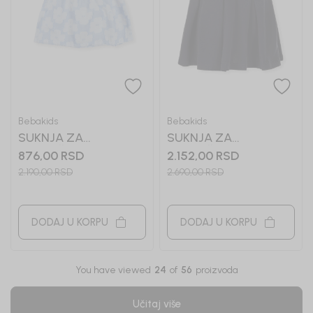
Bebakids
Bebakids
SUKNJA ZA
SUKNJA ZA
DEVOJČICE TABITHA
DEVOJČICE ANNIE
876,00
RSD
2.152,00
RSD
2.190,00
RSD
2.690,00
RSD
DODAJ U KORPU
DODAJ U KORPU
You have viewed
24
of
56
proizvoda
Učitaj više