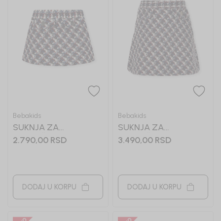
Bebakids
Bebakids
SUKNJA ZA
SUKNJA ZA
DEVOJČICE LEKSA
DEVOJČICE LJILJANA
2.790,00
RSD
3.490,00
RSD
DODAJ U KORPU
DODAJ U KORPU