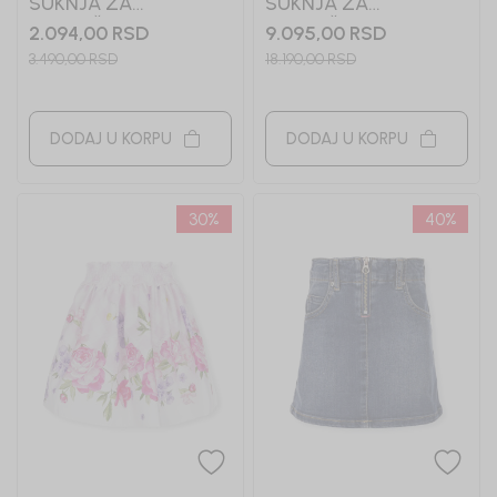
SUKNJA ZA
SUKNJA ZA
DEVOJČICE MAYORAL
DEVOJČICE
2.094,00
RSD
9.095,00
RSD
MONNALISA
3.490,00
RSD
18.190,00
RSD
DODAJ U KORPU
DODAJ U KORPU
30
%
40
%