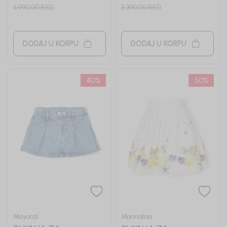
5.990,00
RSD
5.390,00
RSD
DODAJ U KORPU
DODAJ U KORPU
40
%
50
%
Mayoral
Monnalisa