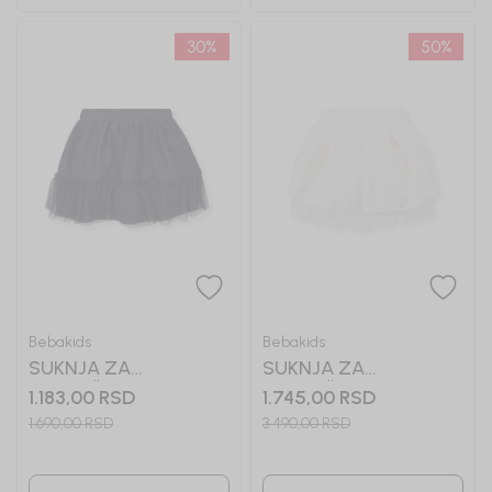
30
%
50
%
Bebakids
Bebakids
SUKNJA ZA
SUKNJA ZA
DEVOJČICE MILA
DEVOJČICE SENJA
1.183,00
RSD
1.745,00
RSD
1.690,00
RSD
3.490,00
RSD