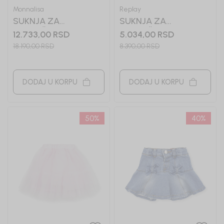
Monnalisa
Replay
SUKNJA ZA
SUKNJA ZA
DEVOJČICE
DEVOJČICE REPLAY
12.733,00
RSD
5.034,00
RSD
MONNALISA
18.190,00
RSD
8.390,00
RSD
DODAJ U KORPU
DODAJ U KORPU
50
%
40
%