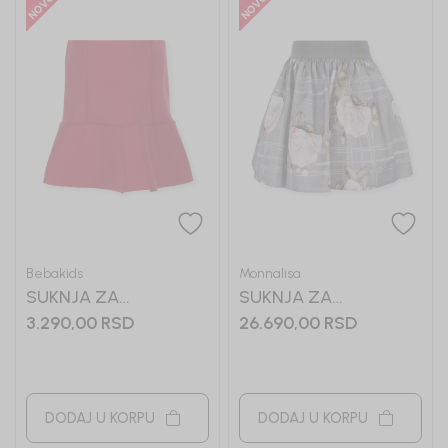
Bebakids
Monnalisa
SUKNJA ZA
SUKNJA ZA
DEVOJČICE VLADANA
DEVOJČICE
3.290,00
RSD
26.690,00
RSD
MONNALISA
DODAJ U KORPU
DODAJ U KORPU