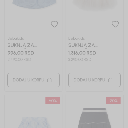
Bebakids
Bebakids
SUKNJA ZA
SUKNJA ZA
DEVOJČICE ROSALIA
DEVOJČICE SILVIA
996,00
RSD
1.316,00
RSD
2.490,00
RSD
3.290,00
RSD
DODAJ U KORPU
DODAJ U KORPU
60
%
20
%