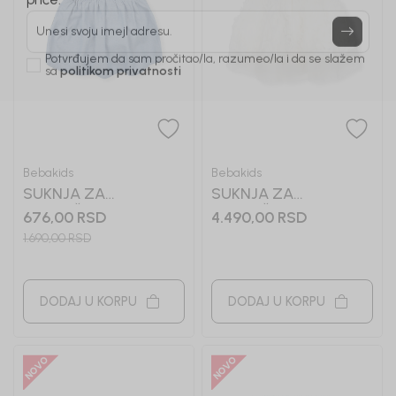
Prijavi se, ostvari popuste i postani deo BebaKids
priče.
Unesi svoju imejl adresu.
Potvrđujem da sam pročitao/la, razumeo/la i da se slažem
sa
politikom privatnosti
Bebakids
Bebakids
SUKNJA ZA
SUKNJA ZA
DEVOJČICE GILI
DEVOJČICE ALIS
676,00
RSD
4.490,00
RSD
1.690,00
RSD
DODAJ U KORPU
DODAJ U KORPU