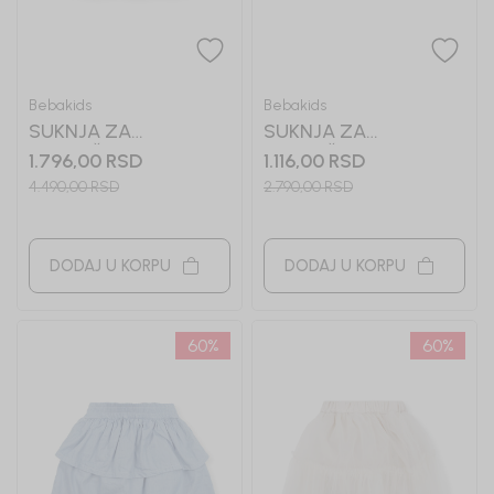
Bebakids
Bebakids
SUKNJA ZA
SUKNJA ZA
DEVOJČICE KOKO
DEVOJČICE NORMA
1.796,00
RSD
1.116,00
RSD
4.490,00
RSD
2.790,00
RSD
DODAJ U KORPU
DODAJ U KORPU
60
%
60
%