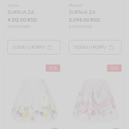
Guess
Mayoral
SUKNJA ZA
SUKNJA ZA
DEVOJČICE GUESS
DEVOJČICE MAYORAL
4.312,00
RSD
2.094,00
RSD
5.390,00
RSD
3.490,00
RSD
DODAJ U KORPU
DODAJ U KORPU
50
%
30
%