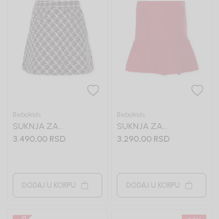
Bebakids
Bebakids
SUKNJA ZA
SUKNJA ZA
DEVOJČICE LJILJANA
DEVOJČICE VLADANA
3.490,00
RSD
3.290,00
RSD
DODAJ U KORPU
DODAJ U KORPU