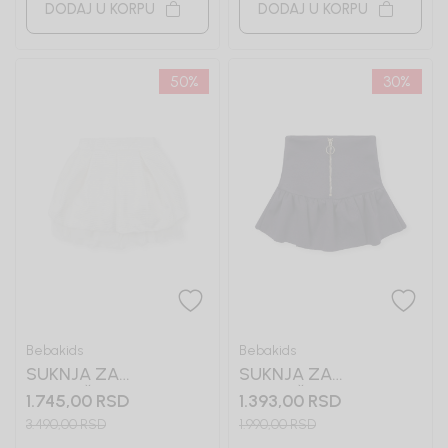
DODAJ U KORPU
DODAJ U KORPU
50
%
30
%
Bebakids
Bebakids
SUKNJA ZA
SUKNJA ZA
DEVOJČICE SENJA
DEVOJČICE TEA
1.745,00
RSD
1.393,00
RSD
3.490,00
RSD
1.990,00
RSD