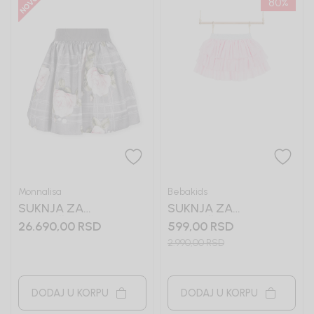
80
%
Monnalisa
Bebakids
SUKNJA ZA
SUKNJA ZA
DEVOJČICE
DEVOJČICE IDA
26.690,00
RSD
599,00
RSD
MONNALISA
2.990,00
RSD
DODAJ U KORPU
DODAJ U KORPU