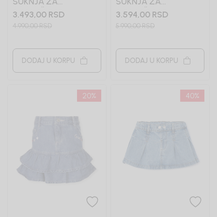
SUKNJA ZA
SUKNJA ZA
DEVOJČICE SENA
DEVOJČICE GUESS
3.493,00
RSD
3.594,00
RSD
4.990,00
RSD
5.990,00
RSD
DODAJ U KORPU
DODAJ U KORPU
20
%
40
%