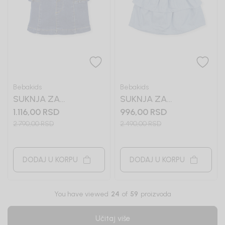
Bebakids
Bebakids
SUKNJA ZA
SUKNJA ZA
DEVOJČICE NORMA
DEVOJČICE ROSALIA
1.116,00
RSD
996,00
RSD
2.790,00
RSD
2.490,00
RSD
DODAJ U KORPU
DODAJ U KORPU
You have viewed
24
of
59
proizvoda
Učitaj više