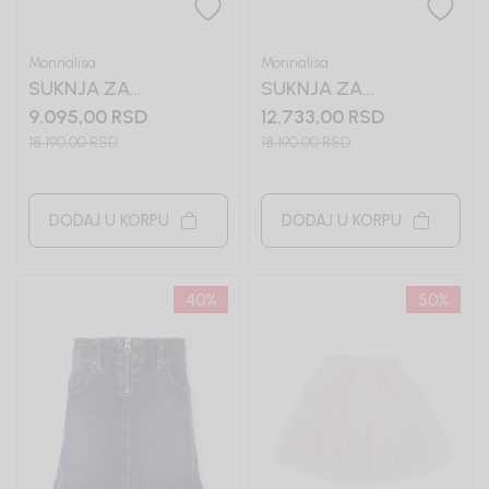
Monnalisa
Monnalisa
SUKNJA ZA
SUKNJA ZA
DEVOJČICE
DEVOJČICE
9.095,00
RSD
12.733,00
RSD
MONNALISA
MONNALISA
18.190,00
RSD
18.190,00
RSD
DODAJ U KORPU
DODAJ U KORPU
40
%
50
%