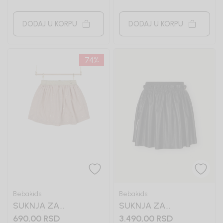
DODAJ U KORPU
DODAJ U KORPU
74
%
Bebakids
Bebakids
SUKNJA ZA
SUKNJA ZA
DEVOJČICE DONA
DEVOJČICE PETI
690,00
RSD
3.490,00
RSD