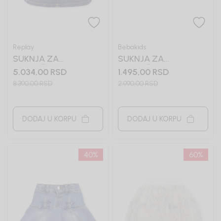
Replay
Bebakids
SUKNJA ZA
SUKNJA ZA
DEVOJČICE REPLAY
DEVOJČICE
5.034,00
RSD
1.495,00
RSD
ALEXANDRA
8.390,00
RSD
2.990,00
RSD
DODAJ U KORPU
DODAJ U KORPU
40
%
60
%