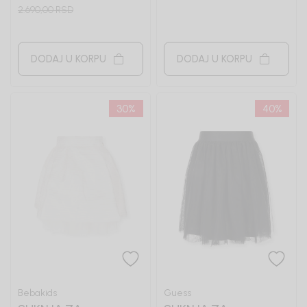
2.690,00
RSD
DODAJ U KORPU
DODAJ U KORPU
30
%
40
%
Bebakids
Guess