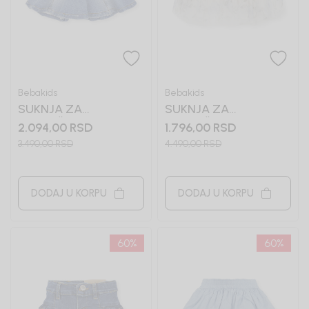
Bebakids
Bebakids
SUKNJA ZA
SUKNJA ZA
DEVOJČICE BRENDA
DEVOJČICE KOKO
2.094,00
RSD
1.796,00
RSD
3.490,00
RSD
4.490,00
RSD
DODAJ U KORPU
DODAJ U KORPU
60
%
60
%