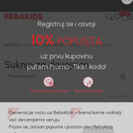
BESPLATNA ISPORUKA za sve porudžbine iznad 6000 RSD.
0
0
Registruj se i osvoji
10%
POPUSTA
BEBAKIDS
Proizvodi
Dečija Odeća
Suknje
Suknje za devojcice
Suknje za devojcice
uz prvu kupovinu
putem Promo-Tiket koda!
59 proizvoda
Generacije rastu uz BebaKids – brend kome roditelji
već decenijama veruju.