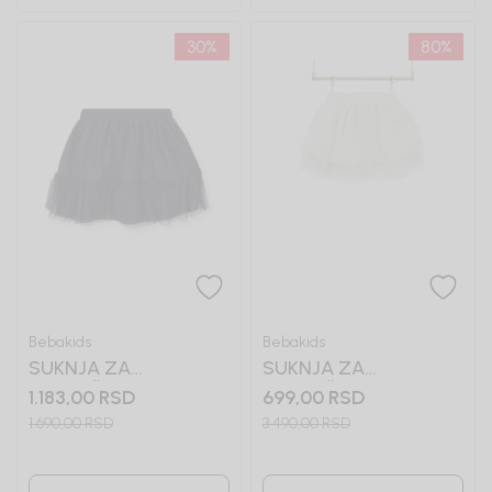
30
%
80
%
Bebakids
Bebakids
SUKNJA ZA
SUKNJA ZA
DEVOJČICE MILA
DEVOJČICE MINA
1.183,00
RSD
699,00
RSD
1.690,00
RSD
3.490,00
RSD