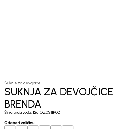
1
/
5
Suknje za devojcice
SUKNJA ZA DEVOJČICE
BRENDA
Šifra proizvoda:
1261OZ0S11P02
Odaberi veličinu
: