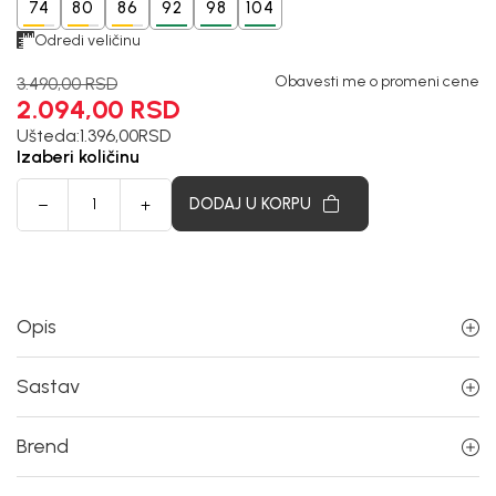
74
80
86
92
98
104
Odredi veličinu
Obavesti me o promeni cene
3.490,00
RSD
2.094,00
RSD
Ušteda:
1.396,00
RSD
Izaberi količinu
DODAJ U KORPU
Opis
Sastav
Brend