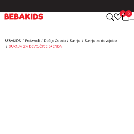
BESPLATNA ISPORUKA za sve porudžbine iznad 6000 RSD.
0
0
BEBAKIDS
Proizvodi
Dečija Odeća
Suknje
Suknje za devojcice
SUKNJA ZA DEVOJČICE BRENDA
40
%