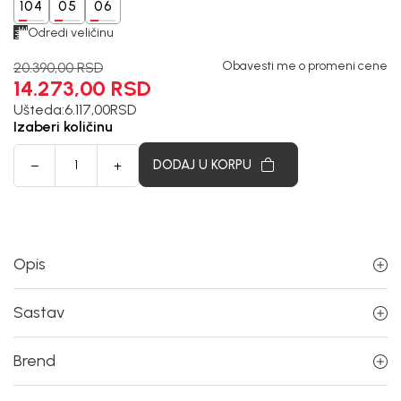
104
05
06
Odredi veličinu
Obavesti me o promeni cene
20.390,00
RSD
14.273,00
RSD
Ušteda:
6.117,00
RSD
Izaberi količinu
DODAJ U KORPU
Opis
Sastav
Brend