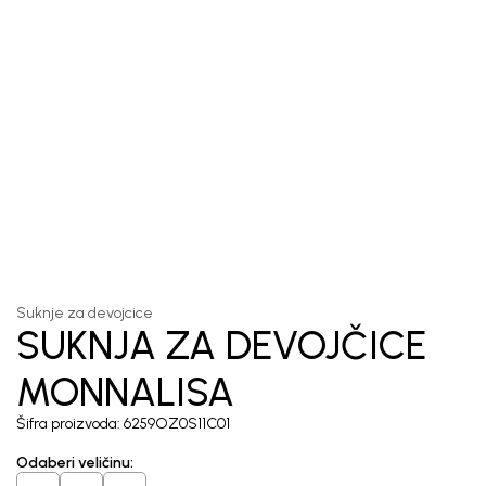
1
/
3
Suknje za devojcice
SUKNJA ZA DEVOJČICE
MONNALISA
Šifra proizvoda:
6259OZ0S11C01
Odaberi veličinu
: