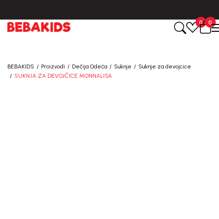
BESPLATNA ISPORUKA za sve porudžbine iznad 6000 RSD.
0
0
BEBAKIDS
Proizvodi
Dečija Odeća
Suknje
Suknje za devojcice
SUKNJA ZA DEVOJČICE MONNALISA
30
%