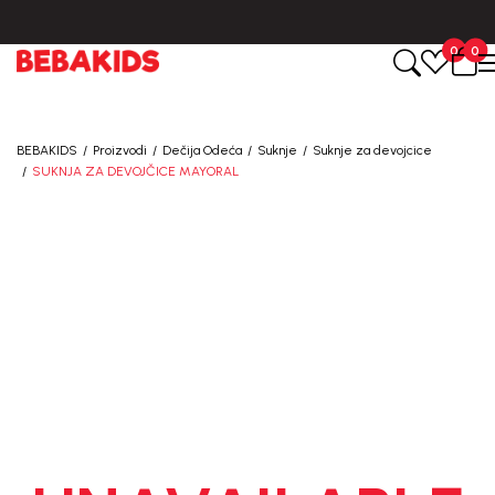
BESPLATNA ISPORUKA za sve porudžbine iznad 6000 RSD.
0
0
BEBAKIDS
Proizvodi
Dečija Odeća
Suknje
Suknje za devojcice
SUKNJA ZA DEVOJČICE MAYORAL