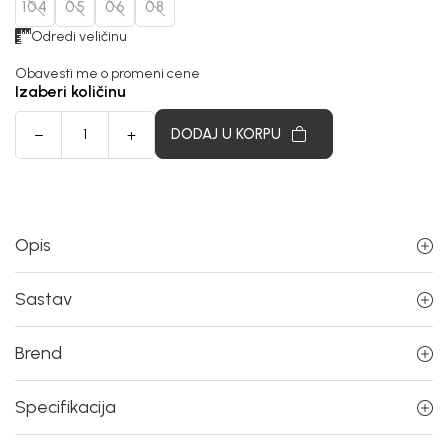
104
05
06
08
Odredi veličinu
Obavesti me o promeni cene
Izaberi količinu
DODAJ U KORPU
Opis
Sastav
Brend
Specifikacija