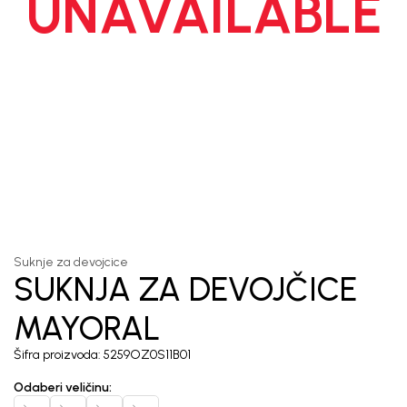
UNAVAILABLE
1
/
2
Suknje za devojcice
SUKNJA ZA DEVOJČICE
MAYORAL
Šifra proizvoda:
5259OZ0S11B01
Odaberi veličinu
: