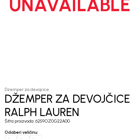
UNAVAILABLE
1
/
6
Dzemper za devojcice
DŽEMPER ZA DEVOJČICE
RALPH LAUREN
Šifra proizvoda:
6259OZ0G22A00
Odaberi veličinu
: