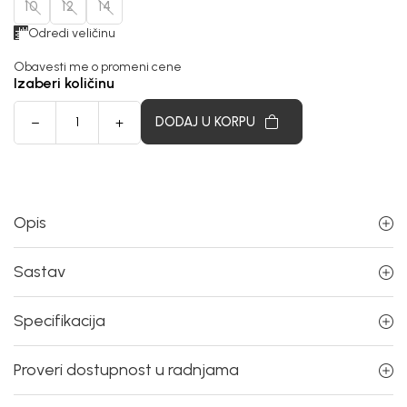
10
12
14
Odredi veličinu
Obavesti me o promeni cene
Izaberi količinu
DODAJ U KORPU
Opis
Sastav
Specifikacija
Proveri dostupnost u radnjama