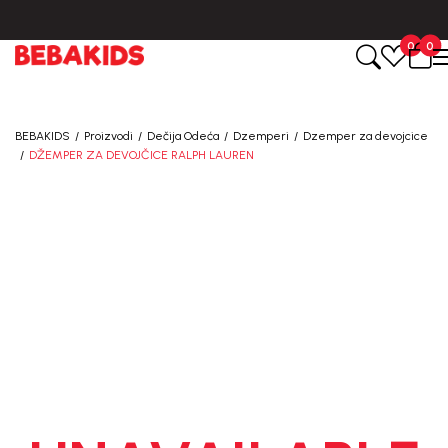
BESPLATNA ISPORUKA za sve porudžbine iznad 6000 RSD.
0
0
BEBAKIDS
Proizvodi
Dečija Odeća
Dzemperi
Dzemper za devojcice
DŽEMPER ZA DEVOJČICE RALPH LAUREN