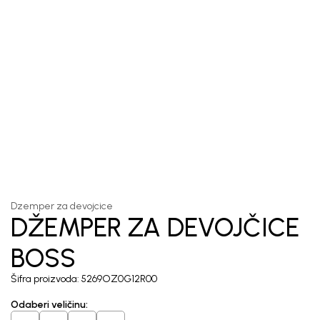
1
/
5
Dzemper za devojcice
DŽEMPER ZA DEVOJČICE
BOSS
Šifra proizvoda:
5269OZ0G12R00
Odaberi veličinu
: