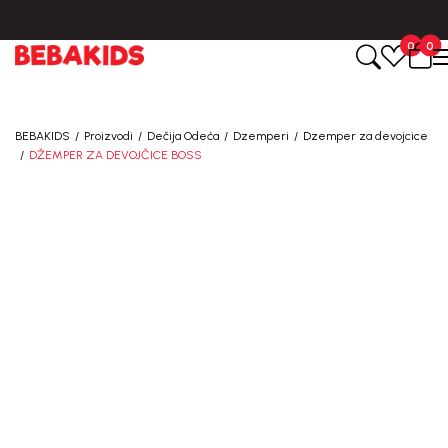
BESPLATNA ISPORUKA za sve porudžbine iznad 6000 RSD.
0
0
BEBAKIDS
Proizvodi
Dečija Odeća
Dzemperi
Dzemper za devojcice
DŽEMPER ZA DEVOJČICE BOSS
50
%