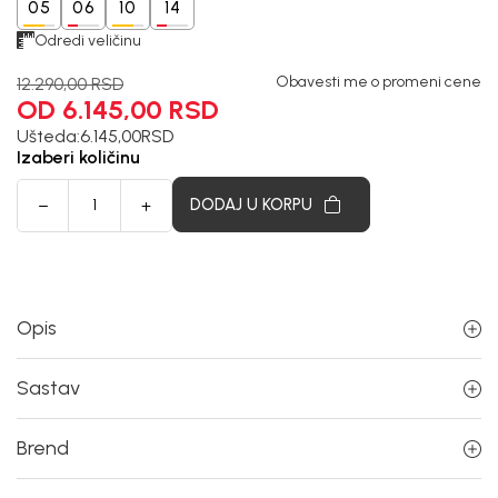
05
06
10
14
Odredi veličinu
Obavesti me o promeni cene
12.290,00
RSD
OD 6.145,00
RSD
Ušteda:
6.145,00
RSD
Izaberi količinu
DODAJ U KORPU
Opis
Sastav
Brend