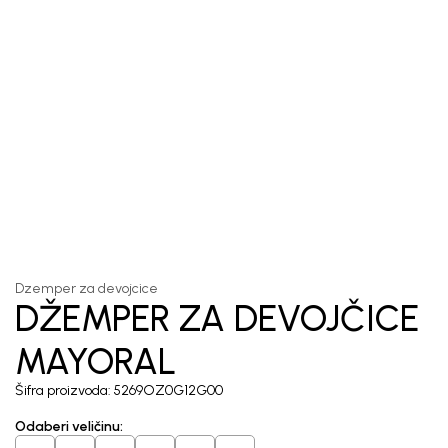
1
/
3
Dzemper za devojcice
DŽEMPER ZA DEVOJČICE
MAYORAL
Šifra proizvoda:
5269OZ0G12G00
Odaberi veličinu
: