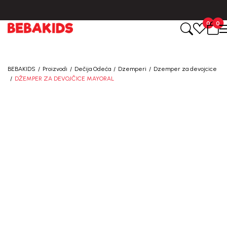
BESPLATNA ISPORUKA za sve porudžbine iznad 6000 RSD.
0
0
BEBAKIDS
Proizvodi
Dečija Odeća
Dzemperi
Dzemper za devojcice
DŽEMPER ZA DEVOJČICE MAYORAL
40
%