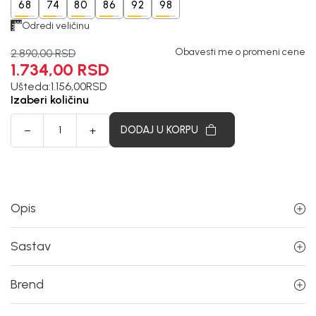
68
74
80
86
92
98
Odredi veličinu
Obavesti me o promeni cene
2.890,00
RSD
1.734,00
RSD
Ušteda:
1.156,00
RSD
Izaberi količinu
DODAJ U KORPU
Opis
Sastav
Brend