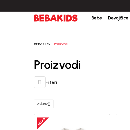
Isporuka u roku od 3-5 dana od dana kreiranja porudžb
Bebe
Devojčice
BEBAKIDS
Proizvodi
Proizvodi
Filteri
exlusiv