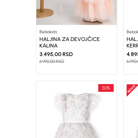
Bebakids
Bebak
Generacije rastu uz BebaKids – bre
HALJINA ZA DEVOJČICE
HAL
decenijama veruju.
KALINA
KER
Prijavi se, ostvari popuste i postani
3.495,00
RSD
4.89
6.990,00
RSD
6.990
30
%