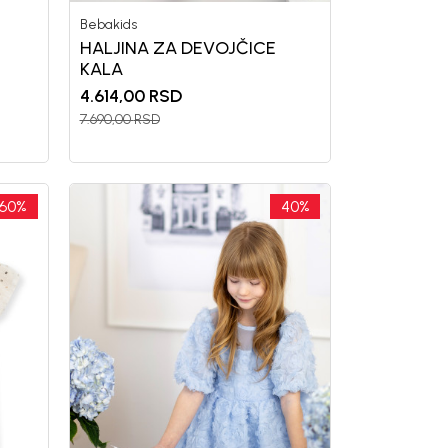
Bebakids
HALJINA ZA DEVOJČICE
KALA
4.614,00
RSD
7.690,00
RSD
60
%
40
%
uj se i osvoji
POPUSTA
vu kupovinu
mo-Tiket koda!