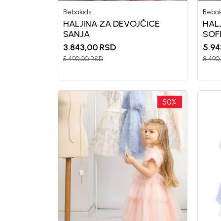
Bebakids
Bebak
HALJINA ZA DEVOJČICE
HAL
SANJA
SOF
3.843,00
RSD
5.94
5.490,00
RSD
8.490
50
%