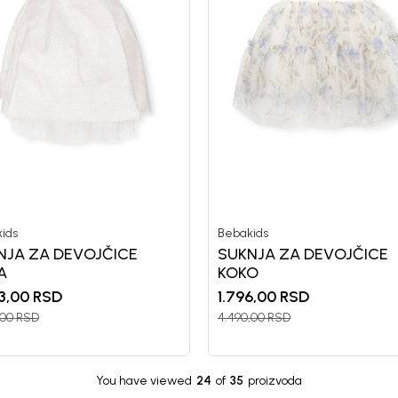
ids
Bebakids
NJA ZA DEVOJČICE
SUKNJA ZA DEVOJČICE
A
KOKO
3,00
RSD
1.796,00
RSD
,00
RSD
4.490,00
RSD
You have viewed
24
of
35
proizvoda