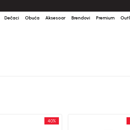
ine.
BESPLATNA ISPORUKA za sve porudžbine iznad 6000 RSD.
Isp
Dečaci
Obuća
Aksesoar
Brendovi
Premium
Outl
40
%