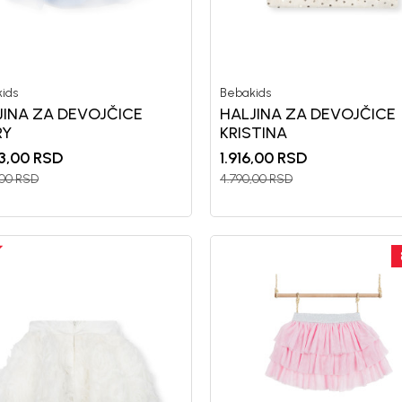
ids
Bebakids
nd kome roditelji već
Unesi svoju imejl adresu.
JINA ZA DEVOJČICE
HALJINA ZA DEVOJČICE
Potvrđujem da sam pročitao/la, razumeo/l
RY
KRISTINA
 deo BebaKids priče.
politikom privatnosti
3,00
RSD
1.916,00
RSD
,00
RSD
4.790,00
RSD