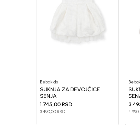
Bebakids
Bebak
SUKNJA ZA DEVOJČICE
SUK
SENJA
SEN
1.745,00
RSD
3.49
3.490,00
RSD
4.990