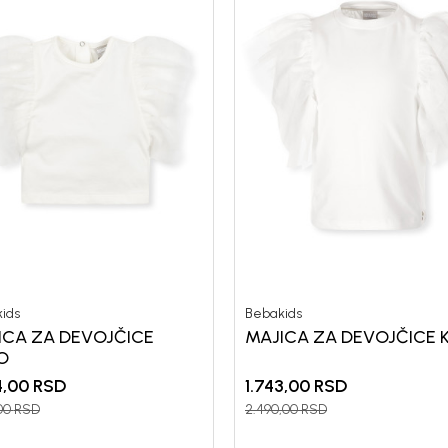
ids
Bebakids
ICA ZA DEVOJČICE
MAJICA ZA DEVOJČICE K
O
4,00
RSD
1.743,00
RSD
00
RSD
2.490,00
RSD