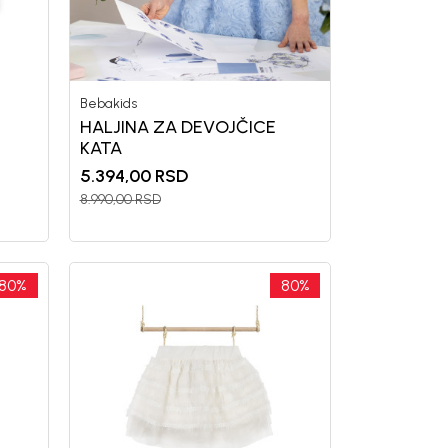
Bebakids
HALJINA ZA DEVOJČICE
a i da se slažem sa
KATA
5.394,00
RSD
8.990,00
RSD
80
%
80
%