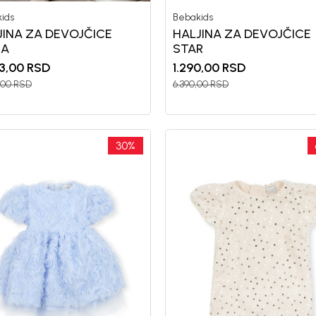
ids
Bebakids
JINA ZA DEVOJČICE
HALJINA ZA DEVOJČICE
IA
STAR
3,00
RSD
1.290,00
RSD
,00
RSD
6.390,00
RSD
30
%
Registr
10%
uz pr
putem Pro