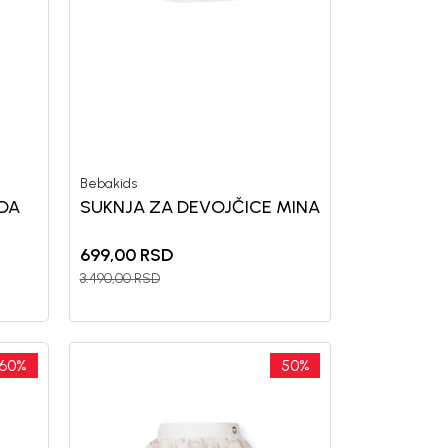
Bebakids
IDA
SUKNJA ZA DEVOJČICE MINA
699,00
RSD
3.490,00
RSD
60
%
50
%