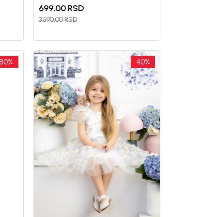
699,00
RSD
3.590,00
RSD
80
%
40
%