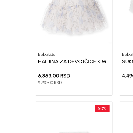
Bebakids
Bebak
HALJINA ZA DEVOJČICE KIM
SUK
6.853,00
RSD
4.49
9.790,00
RSD
50
%