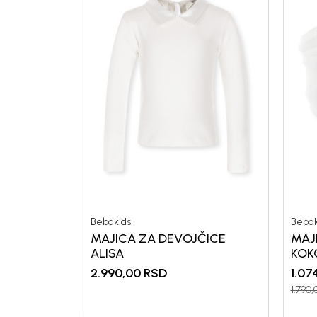
Bebakids
Bebak
MAJICA ZA DEVOJČICE
MAJ
ALISA
KOK
2.990,00
RSD
1.07
1.790,