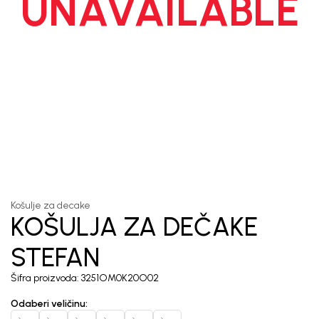
UNAVAILABLE
1
/
5
Košulje za decake
KOŠULJA ZA DEČAKE
STEFAN
Šifra proizvoda:
3251OM0K20O02
Odaberi veličinu
: