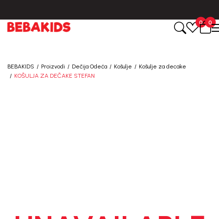
BESPLATNA ISPORUKA za sve porudžbine iznad 6000 RSD.
0
0
BEBAKIDS
Proizvodi
Dečija Odeća
Košulje
Košulje za decake
KOŠULJA ZA DEČAKE STEFAN