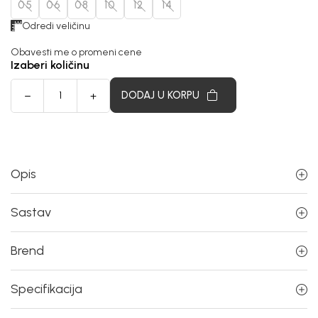
05
06
08
10
12
14
Odredi veličinu
Obavesti me o promeni cene
Izaberi količinu
DODAJ U KORPU
Opis
Sastav
Brend
Specifikacija