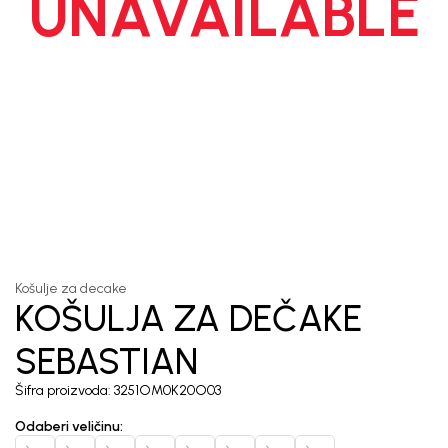
UNAVAILABLE
1
/
5
Košulje za decake
KOŠULJA ZA DEČAKE
SEBASTIAN
Šifra proizvoda:
3251OM0K20O03
Odaberi veličinu
: