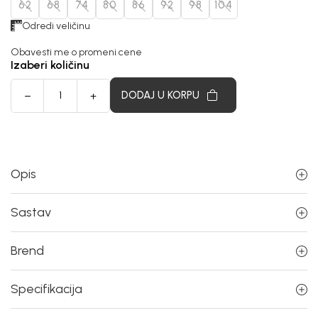
62
68
74
80
86
92
98
104
Odredi veličinu
Obavesti me o promeni cene
Izaberi količinu
DODAJ U KORPU
Opis
Sastav
Brend
Specifikacija