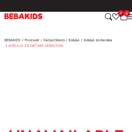
BESPLATNA ISPORUKA za sve porudžbine iznad 6000 RSD.
0
0
BEBAKIDS
Proizvodi
Dečija Odeća
Košulje
Košulje za decake
KOŠULJA ZA DEČAKE SEBASTIAN