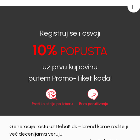
BESPLATNA ISPORUKA za sve porudžbine iznad 6000 RSD.
0
0
Registruj se i osvoji
10%
POPUSTA
BEBAKIDS
Proizvodi
Dečija Odeća
Majice
Majice
uz prvu kupovinu
putem Promo-Tiket koda!
Generacije rastu uz BebaKids – brend kome roditelji
već decenijama veruju.