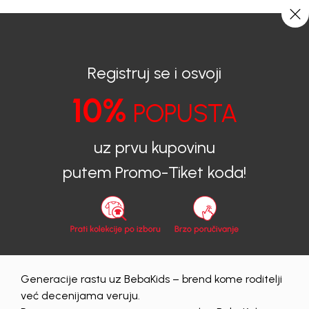
BESPLATNA ISPORUKA za sve porudžbine iznad 6000 RSD.
0
0
Registruj se i osvoji
10%
POPUSTA
BEBAKIDS
Proizvodi
Dečija Odeća
Majice
Majice za decake
MAJICA ZA DEČAKE GUESS
uz prvu kupovinu
putem Promo-Tiket koda!
Generacije rastu uz BebaKids – brend kome roditelji
već decenijama veruju.