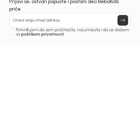
UNAVAILABLE
Prijavi se, ostvari popuste i postani deo BebaKids
priče.
Unesi svoju imejl adresu.
Potvrđujem da sam pročitao/la, razumeo/la i da se slažem
sa
politikom privatnosti
1
/
5
Majice za decake
MAJICA ZA DEČAKE
GUESS
Šifra proizvoda:
5269OM0M43B02
Odaberi veličinu
: