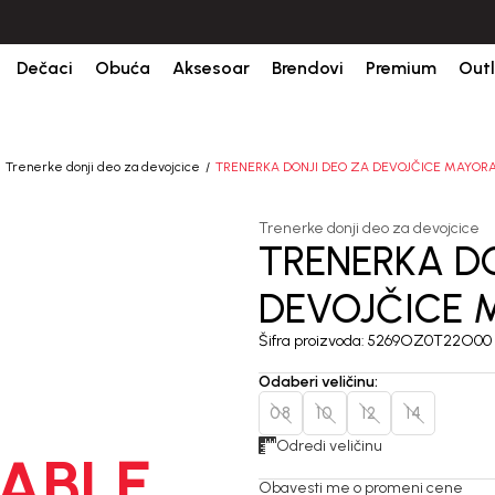
ine.
BESPLATNA ISPORUKA za sve porudžbine iznad 6000 RSD.
Is
Dečaci
Obuća
Aksesoar
Brendovi
Premium
Outl
Trenerke donji deo za devojcice
TRENERKA DONJI DEO ZA DEVOJČICE MAYOR
Trenerke donji deo za devojcice
TRENERKA D
DEVOJČICE 
Šifra proizvoda:
5269OZ0T22O00
Odaberi veličinu
:
08
10
12
14
Odredi veličinu
ABLE
Obavesti me o promeni cene