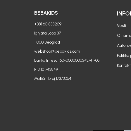
BEBAKIDS
INFO
+381 60 8382091
Vesti
Ignjata Joba 37
O nam
11000 Beograd
Autorsk
webshop@bebakids.com
Politika
Banka Intesa 160-0000000543741-05
Kontakt
PIB 101743849
Matični broj 17373064