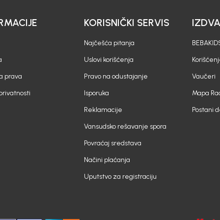
RMACIJE
KORISNIČKI SERVIS
IZDV
Najčešća pitanja
BEBAKIDS
a
Uslovi korišćenja
Korišćenj
a prava
Pravo na odustajanje
Vaučeri
 privatnosti
Isporuka
Mapa Rad
Reklamacije
Postani 
Vansudsko rešavanje spora
Povraćaj sredstava
Načini plaćanja
Uputstvo za registraciju