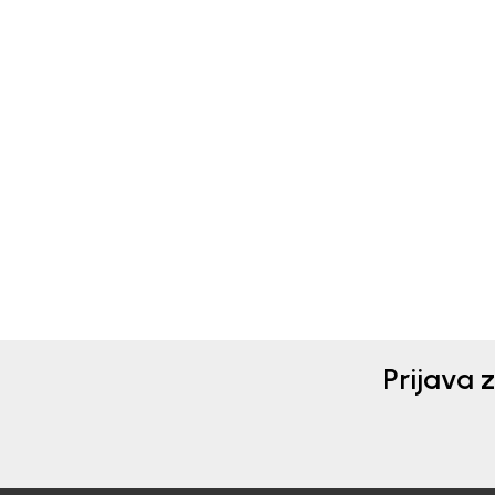
Bebakids
Beba
TRENERKA DONJI DEO ZA
TRE
DEVOJČICE VALERIA
DEV
2.990,00
RSD
2.3
Prijava 