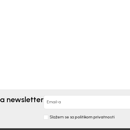
kids
Bebakids
NERKA DONJI DEO ZA
TRENERKA DONJI DEO Z
OJČICE VALENTIN
DEVOJČICE VEDA
90,00
RSD
3.790,00
RSD
za newsletter
Email-a
Slažem se sa
politikom privatnosti