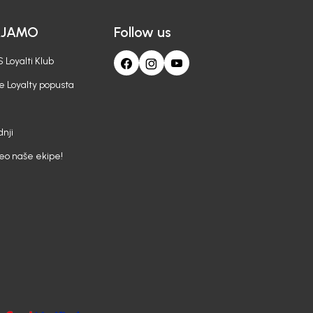
AJAMO
Follow us
 Loyalti Klub
e Loyalty popusta
nji
deo naše ekipe!