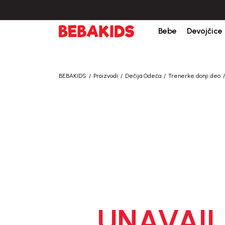
bine iznad 6000 RSD.
Isporuka u roku od 3-5 dana od dana kreiranja porudžb
Bebe
Devojčice
BEBAKIDS
Proizvodi
Dečija Odeća
Trenerke donji deo
UNAVAIL