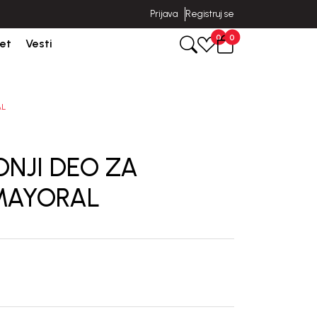
Prijava
Registruj se
poruka u roku od 3-5 dana od dana kreiranja porudžbine.
0
0
et
Vesti
AL
ONJI DEO ZA
MAYORAL