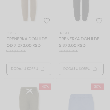
BOSS
HUGO
TRENERKA DONJI DEO
TRENERKA DONJI DEO
ZA DEČAKE BOSS
ZA DEČAKE HUGO
OD 7.272,00
RSD
5.873,00
RSD
9.090,00
RSD
8.390,00
RSD
DODAJ U KORPU
DODAJ U KORPU
40
%
30
%