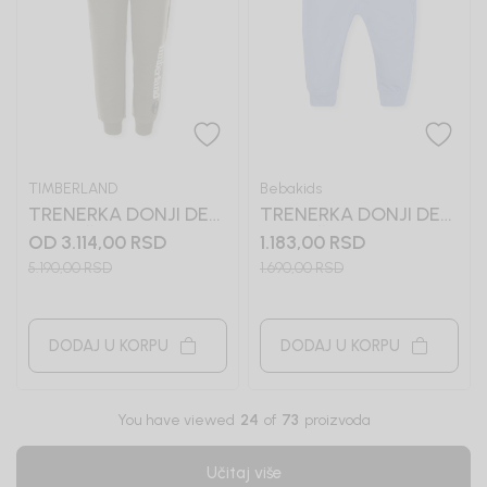
TIMBERLAND
Bebakids
TRENERKA DONJI DEO
TRENERKA DONJI DEO
ZA DEČAKE
ZA DEČAKE BASIC
OD 3.114,00
RSD
1.183,00
RSD
TIMBERLAND
5.190,00
RSD
1.690,00
RSD
DODAJ U KORPU
DODAJ U KORPU
You have viewed
24
of
73
proizvoda
Učitaj više