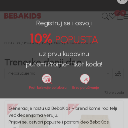
BESPLATNA ISPORUKA za sve porudžbine iznad 6000 RSD.
0
0
Registruj se i osvoji
10%
POPUSTA
BEBAKIDS
Proizvodi
Dečija Odeća
Trenerke donji deo
Trenerke donji deo
uz prvu kupovinu
putem Promo-Tiket koda!
73 proizvoda
Generacije rastu uz BebaKids – brend kome roditelji
već decenijama veruju.