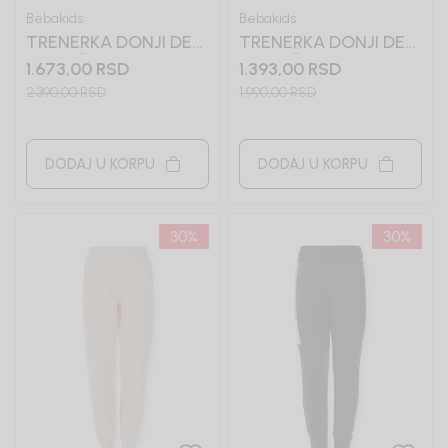
Bebakids
Bebakids
TRENERKA DONJI DEO
TRENERKA DONJI DEO
ZA DEČAKE TIMON
ZA DEČAKE TOM
1.673,00
RSD
1.393,00
RSD
2.390,00
RSD
1.990,00
RSD
DODAJ U KORPU
DODAJ U KORPU
30
%
30
%