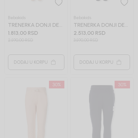
Bebakids
Bebakids
TRENERKA DONJI DEO
TRENERKA DONJI DEO
ZA DEČAKE BASIC
ZA DEČAKE MIKE
1.813,00
RSD
2.513,00
RSD
2.590,00
RSD
3.590,00
RSD
DODAJ U KORPU
DODAJ U KORPU
30
%
30
%