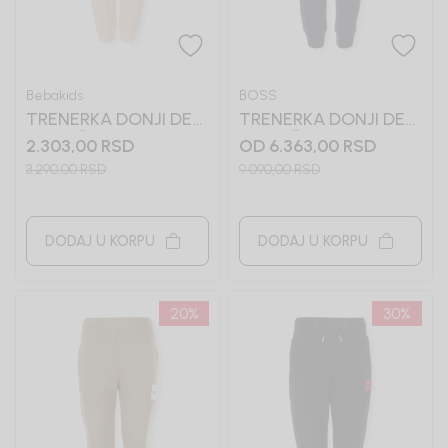
Bebakids
BOSS
TRENERKA DONJI DEO
TRENERKA DONJI DEO
ZA DEČAKE TADEA
ZA DEČAKE BOSS
2.303,00
RSD
OD 6.363,00
RSD
3.290,00
RSD
9.090,00
RSD
DODAJ U KORPU
DODAJ U KORPU
20
%
30
%