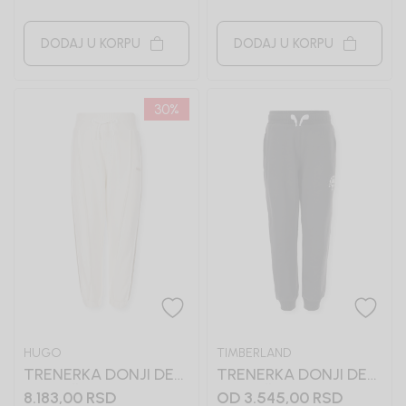
DODAJ U KORPU
DODAJ U KORPU
30
%
HUGO
TIMBERLAND
TRENERKA DONJI DEO
TRENERKA DONJI DEO
ZA DEČAKE HUGO
ZA DEČAKE
8.183,00
RSD
OD 3.545,00
RSD