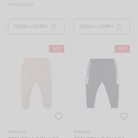
TIMBERLAND
11.690,00
RSD
DODAJ U KORPU
DODAJ U KORPU
30
%
30
%
Bebakids
Bebakids