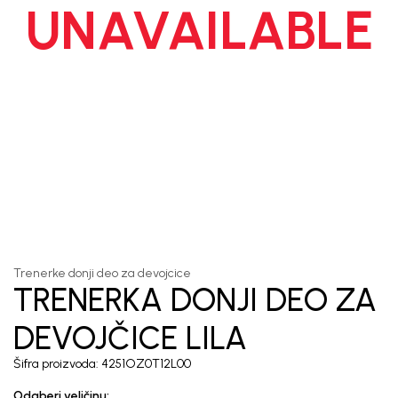
UNAVAILABLE
1
/
6
Trenerke donji deo za devojcice
TRENERKA DONJI DEO ZA
DEVOJČICE LILA
Šifra proizvoda:
4251OZ0T12L00
Odaberi veličinu
: