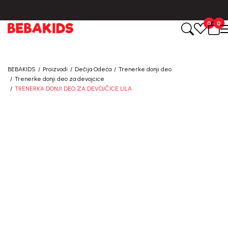
BESPLATNA ISPORUKA za sve porudžbine iznad 6000 RSD.
0
0
BEBAKIDS
Proizvodi
Dečija Odeća
Trenerke donji deo
Trenerke donji deo za devojcice
TRENERKA DONJI DEO ZA DEVOJČICE LILA