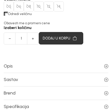
05
06
08
10
12
14
Odredi veličinu
Obavesti me o promeni cene
Izaberi količinu
DODAJ U KORPU
Opis
Sastav
Brend
Specifikacija