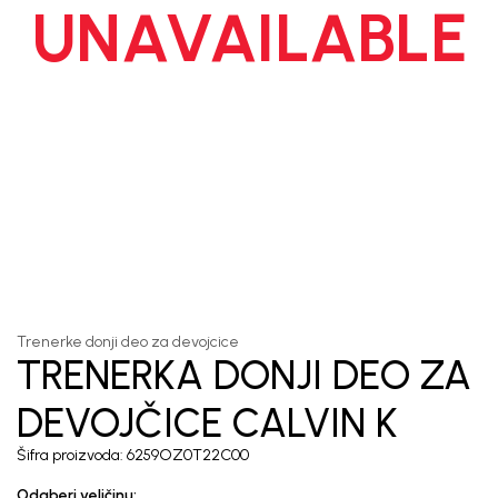
UNAVAILABLE
1
/
5
Trenerke donji deo za devojcice
TRENERKA DONJI DEO ZA
DEVOJČICE CALVIN K
Šifra proizvoda:
6259OZ0T22C00
Odaberi veličinu
: