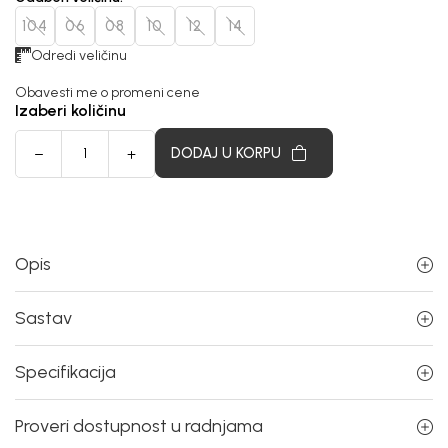
104
06
08
10
12
14
Odredi veličinu
Obavesti me o promeni cene
Izaberi količinu
DODAJ U KORPU
Opis
Sastav
Specifikacija
Proveri dostupnost u radnjama