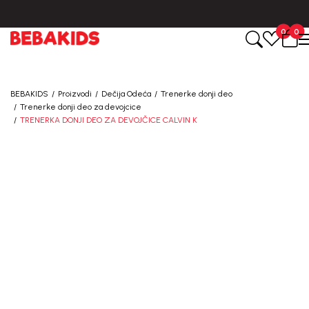
BESPLATNA ISPORUKA za sve porudžbine iznad 6000 RSD.
0
0
BEBAKIDS
Proizvodi
Dečija Odeća
Trenerke donji deo
Trenerke donji deo za devojcice
TRENERKA DONJI DEO ZA DEVOJČICE CALVIN K