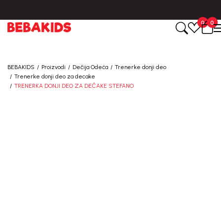
BESPLATNA ISPORUKA za sve porudžbine iznad 6000 RSD.
0
0
BEBAKIDS
Proizvodi
Dečija Odeća
Trenerke donji deo
Trenerke donji deo za decake
TRENERKA DONJI DEO ZA DEČAKE STEFANO