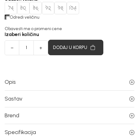
74
80
86
92
98
104
Odredi veličinu
Obavesti me o promeni cene
Izaberi količinu
DODAJ U KORPU
Opis
Sastav
Brend
Specifikacija