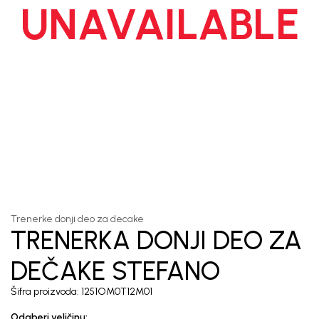
UNAVAILABLE
1
/
7
Trenerke donji deo za decake
TRENERKA DONJI DEO ZA
DEČAKE STEFANO
Šifra proizvoda:
1251OM0T12M01
Odaberi veličinu
: