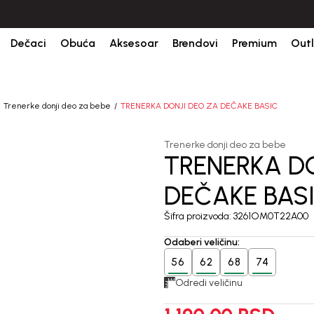
ine.
BESPLATNA ISPORUKA za sve porudžbine iznad 6000 RSD.
Is
Dečaci
Obuća
Aksesoar
Brendovi
Premium
Outl
Trenerke donji deo za bebe
TRENERKA DONJI DEO ZA DEČAKE BASIC
Trenerke donji deo za bebe
TRENERKA D
DEČAKE BAS
Šifra proizvoda:
3261OM0T22A00
Odaberi veličinu
:
56
62
68
74
Odredi veličinu