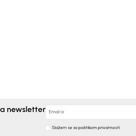
kids
Bebakids
NERKA DONJI DEO ZA
TRENERKA DONJI DEO Z
OJČICE MIA
DEČAKE MOMIR
90,00
RSD
1.390,00
RSD
za newsletter
Email-a
Slažem se sa
politikom privatnosti