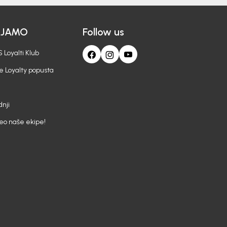
AJAMO
Follow us
 Loyalti Klub
e Loyalty popusta
nji
deo naše ekipe!