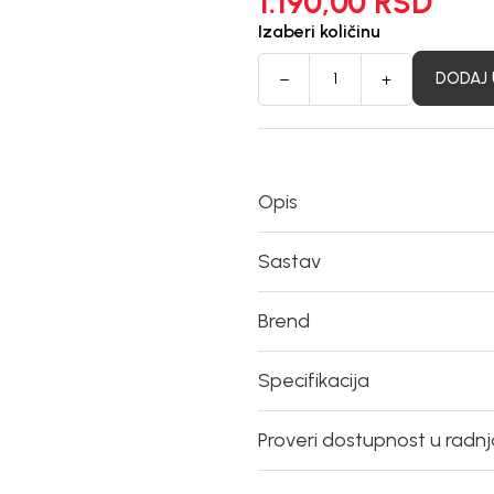
1.190,00
RSD
Izaberi količinu
DODAJ 
Opis
Sastav
Brend
Specifikacija
Proveri dostupnost u radn