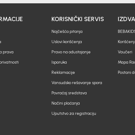
RMACIJE
KORISNIČKI SERVIS
IZDV
Najčešća pitanja
BEBAKIDS
a
Uslovi korišćenja
Korišćenj
a prava
Pravo na odustajanje
Vaučeri
 privatnosti
Isporuka
Mapa Rad
Reklamacije
Postani 
Vansudsko rešavanje spora
Povraćaj sredstava
Načini plaćanja
Uputstvo za registraciju