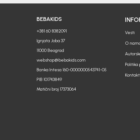
BEBAKIDS
INFO
+381 60 8382091
Vesti
Ignjata Joba 37
O nam
11000 Beograd
Autorsk
webshop@bebakids.com
Politika
Banka Intesa 160-0000000543741-05
Kontakt
PIB 101743849
Matični broj 17373064