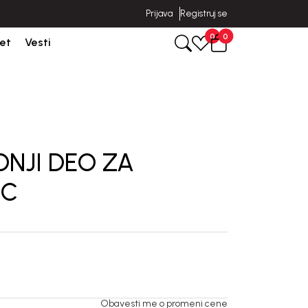
Prijava
Registruj se
poruka u roku od 3-5 dana od dana kreiranja porudžbine.
0
0
et
Vesti
ONJI DEO ZA
IC
Obavesti me o promeni cene