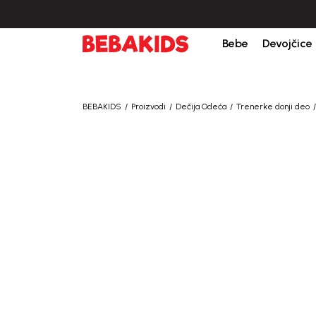
bine iznad 6000 RSD.
Isporuka u roku od 3-5 dana od dana kreiranja porudžb
Bebe
Devojčice
BEBAKIDS
Proizvodi
Dečija Odeća
Trenerke donji deo