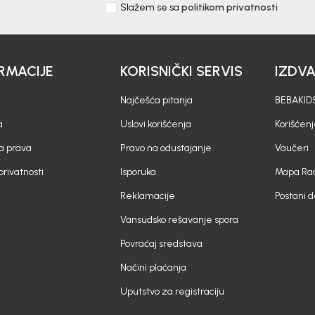
Slažem se sa
politikom privatnosti
RMACIJE
KORISNIČKI SERVIS
IZDV
Najčešća pitanja
BEBAKIDS
a
Uslovi korišćenja
Korišćenj
a prava
Pravo na odustajanje
Vaučeri
 privatnosti
Isporuka
Mapa Rad
Reklamacije
Postani 
Vansudsko rešavanje spora
Povraćaj sredstava
Načini plaćanja
Uputstvo za registraciju