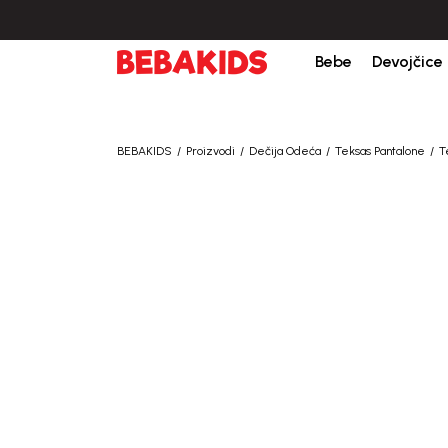
bine iznad 6000 RSD.
Isporuka u roku od 3-5 dana od dana kreiranja porudžb
Bebe
Devojčice
BEBAKIDS
Proizvodi
Dečija Odeća
Teksas Pantalone
T