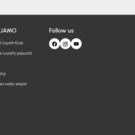
AJAMO
Follow us
 Loyalti Klub
e Loyalty popusta
nji
deo naše ekipe!