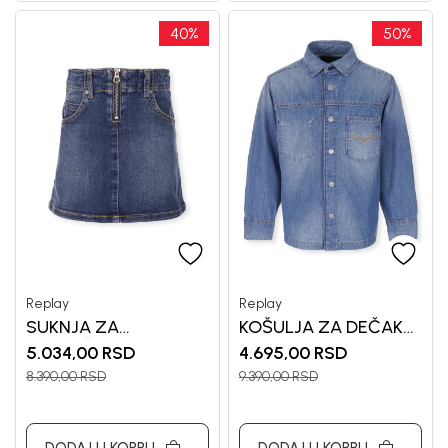
40
%
50
%
Replay
Replay
SUKNJA ZA
KOŠULJA ZA DEČAKE
DEVOJČICE REPLAY
REPLAY
5.034,00
RSD
4.695,00
RSD
8.390,00
RSD
9.390,00
RSD