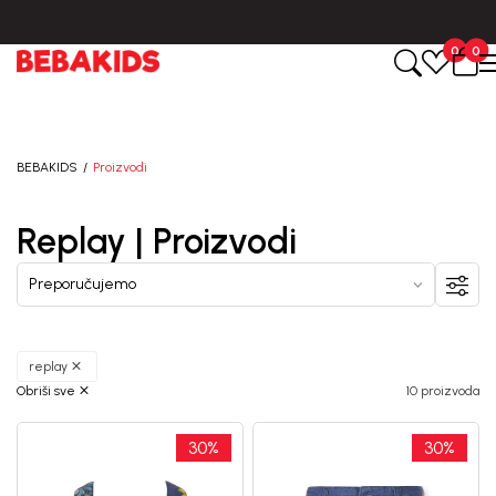
BESPLATNA ISPORUKA za sve porudžbine iznad 6000 RSD.
0
0
BEBAKIDS
Proizvodi
Replay | Proizvodi
replay
Obriši sve
10 proizvoda
30
%
30
%