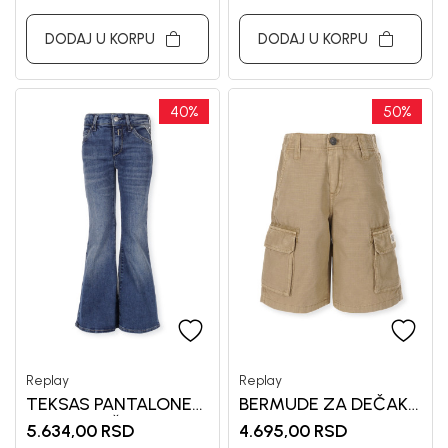
DODAJ U KORPU
DODAJ U KORPU
40
%
50
%
Replay
Replay
TEKSAS PANTALONE
BERMUDE ZA DEČAKE
ZA DEVOJČICE
REPLAY
5.634,00
RSD
4.695,00
RSD
REPLAY