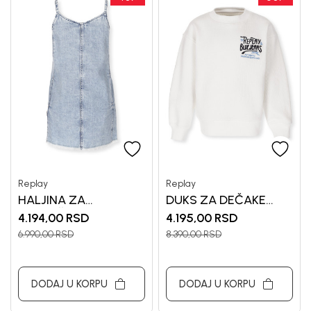
Replay
Replay
HALJINA ZA
DUKS ZA DEČAKE
DEVOJČICE REPLAY
REPLAY
4.194,00
RSD
4.195,00
RSD
6.990,00
RSD
8.390,00
RSD
DODAJ U KORPU
DODAJ U KORPU