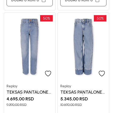
DODAJ U KORPU
DODAJ U KORPU
50
%
50
%
Replay
Replay
TEKSAS PANTALONE
TEKSAS PANTALONE
ZA DEČAKE REPLAY
ZA DEVOJČICE
4.695,00
RSD
5.345,00
RSD
REPLAY
9.390,00
RSD
10.690,00
RSD