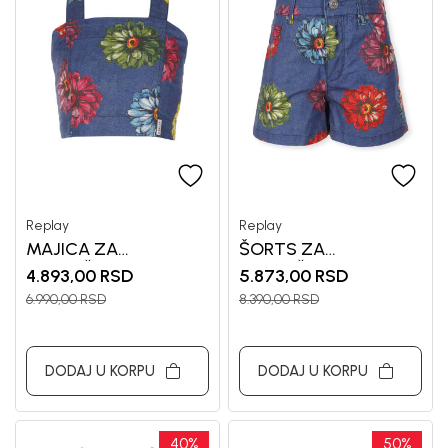
Replay
Replay
MAJICA ZA
ŠORTS ZA
DEVOJČICE REPLAY
DEVOJČICE REPLAY
4.893,00
RSD
5.873,00
RSD
6.990,00
RSD
8.390,00
RSD
DODAJ U KORPU
DODAJ U KORPU
40
%
50
%