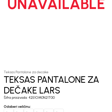
UNAVAILABLE
1
/
6
Teksas Pantalone za decake
TEKSAS PANTALONE ZA
DEČAKE LARS
Šifra proizvoda:
4251OM0N21T00
Odaberi veličinu
: