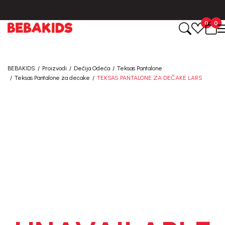
BESPLATNA ISPORUKA za sve porudžbine iznad 6000 RSD.
0
0
BEBAKIDS
Proizvodi
Dečija Odeća
Teksas Pantalone
Teksas Pantalone za decake
TEKSAS PANTALONE ZA DEČAKE LARS