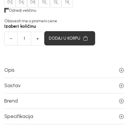
05
06
08
10
12
14
Odredi veličinu
Obavesti me o promeni cene
Izaberi količinu
DODAJ U KORPU
Opis
Sastav
Brend
Specifikacija