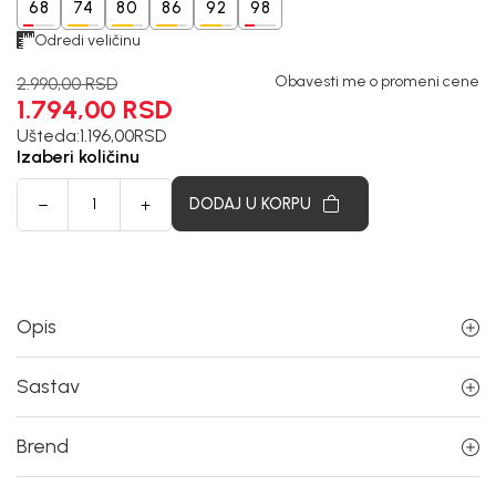
68
74
80
86
92
98
Odredi veličinu
Obavesti me o promeni cene
2.990,00
RSD
1.794,00
RSD
Ušteda:
1.196,00
RSD
Izaberi količinu
DODAJ U KORPU
Opis
Sastav
Brend