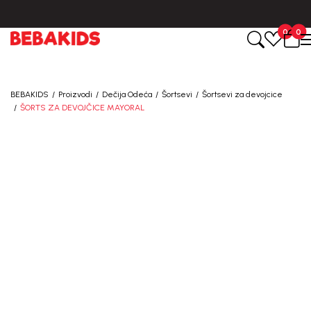
BESPLATNA ISPORUKA za sve porudžbine iznad 6000 RSD.
0
0
BEBAKIDS
Proizvodi
Dečija Odeća
Šortsevi
Šortsevi za devojcice
ŠORTS ZA DEVOJČICE MAYORAL
40
%