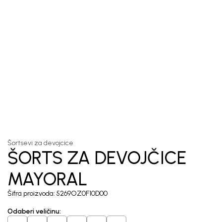
1
/
3
Šortsevi za devojcice
ŠORTS ZA DEVOJČICE
MAYORAL
Šifra proizvoda:
5269OZ0F10D00
Odaberi veličinu
: