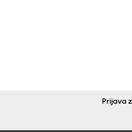
Converse
Mayo
NEHODAJUCE ZA
NE
DEVOJCICE CONVERSE
DEV
3.990,00
RSD
2.6
Prijava 