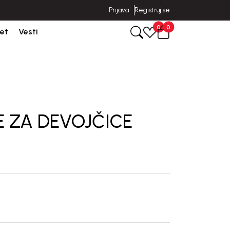
Prijava
Registruj se
poruka u roku od 3-5 dana od dana kreiranja porudžbine.
0
0
et
Vesti
 ZA DEVOJČICE