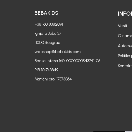
BEBAKIDS
INFO
+381 60 8382091
Vesti
Ignjata Joba 37
O nam
11000 Beograd
Autorsk
webshop@bebakids.com
Politika
Banka Intesa 160-0000000543741-05
Kontakt
PIB 101743849
Matični broj 17373064