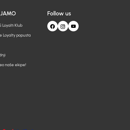
AJAMO
Follow us
 Loyalti Klub
e Loyalty popusta
nji
deo naše ekipe!