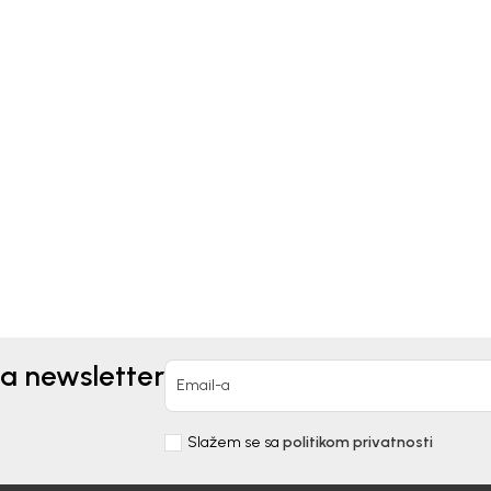
ral
Mayoral
HODAJUĆE ZA
NEHODAJUĆE ZA
OJČICE MAYORAL
DEVOJČICE MAYORAL
90,00
RSD
1.883,00
RSD
2.690,00
RSD
za newsletter
Email-a
Slažem se sa
politikom privatnosti