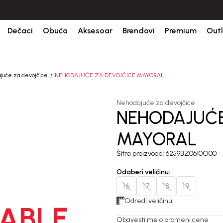
ine.
BESPLATNA ISPORUKA za sve porudžbine iznad 6000 RSD.
Is
Dečaci
Obuća
Aksesoar
Brendovi
Premium
Outl
juće za devojčice
NEHODAJUĆE ZA DEVOJČICE MAYORAL
Nehodajuće za devojčice
NEHODAJUĆE
MAYORAL
Šifra proizvoda:
6259BZ0610O00
Odaberi veličinu
:
16
17
18
19
Odredi veličinu
ABLE
Obavesti me o promeni cene