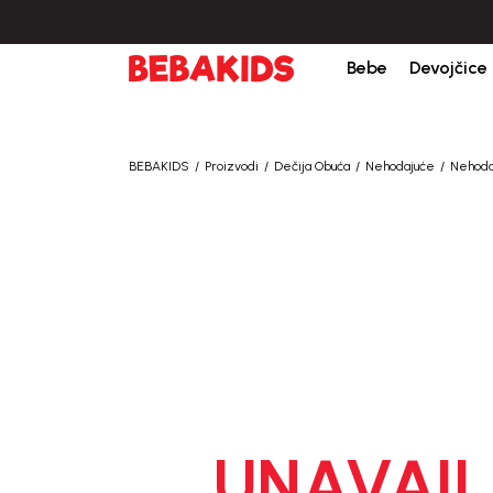
bine iznad 6000 RSD.
Isporuka u roku od 3-5 dana od dana kreiranja porudžb
Bebe
Devojčice
BEBAKIDS
Proizvodi
Dečija Obuća
Nehodajuće
Nehoda
UNAVAIL