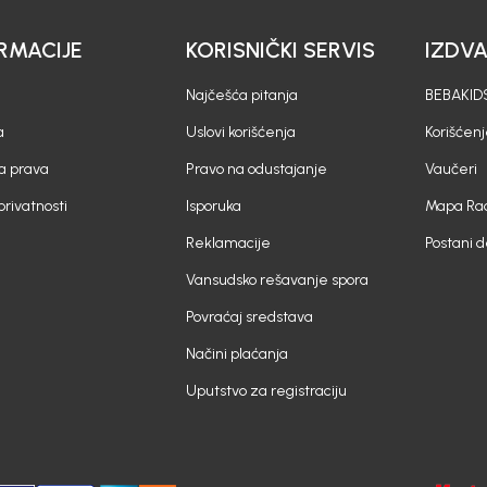
RMACIJE
KORISNIČKI SERVIS
IZDV
Najčešća pitanja
BEBAKIDS
a
Uslovi korišćenja
Korišćenj
a prava
Pravo na odustajanje
Vaučeri
 privatnosti
Isporuka
Mapa Rad
Reklamacije
Postani 
Vansudsko rešavanje spora
Povraćaj sredstava
Načini plaćanja
Uputstvo za registraciju