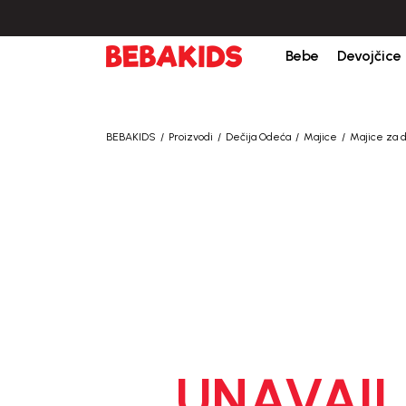
žbine iznad 6000 RSD.
Isporuka u roku od 3-5 dana od dana kreiranja porudž
Bebe
Devojčice
BEBAKIDS
Proizvodi
Dečija Odeća
Majice
Majice za 
UNAVAIL