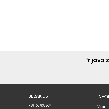
MAJICA ZA DEVOJČICE
MAJ
VANA
VE
1.990,00
RSD
1.8
Prijava 
BEBAKIDS
INFO
+381 60 8382091
Vesti