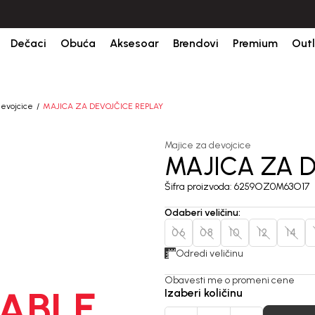
bine.
BESPLATNA ISPORUKA za sve porudžbine iznad 6000 RSD.
Is
Dečaci
Obuća
Aksesoar
Brendovi
Premium
Outl
devojcice
MAJICA ZA DEVOJČICE REPLAY
Majice za devojcice
MAJICA ZA D
Šifra proizvoda:
6259OZ0M63O17
Odaberi veličinu
:
06
08
10
12
14
Odredi veličinu
Obavesti me o promeni cene
ABLE
Izaberi količinu