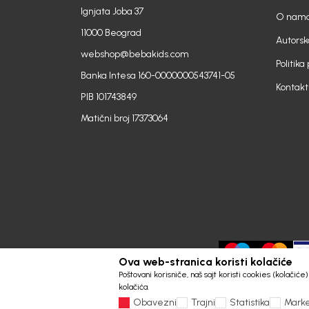
Ignjata Joba 37
O nam
11000 Beograd
Autorsk
webshop@bebakids.com
Politika
Banka Intesa 160-0000000543741-05
Kontakt
PIB 101743849
Matični broj 17373064
Ova web-stranica koristi kolačiće
Poštovani korisniče, naš sajt koristi cookies (kolačić
kolačića.
Obavezni
Trajni
Statistika
Marke