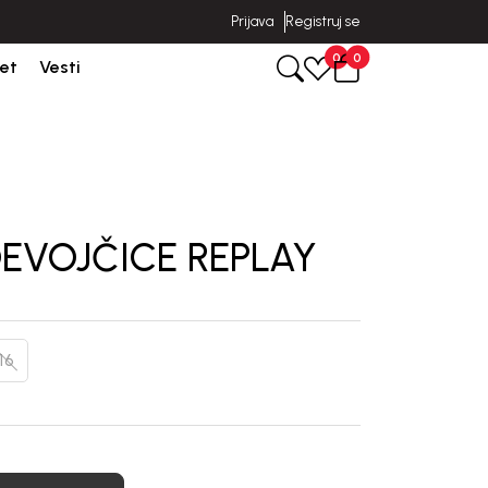
Prijava
Registruj se
poruka u roku od 3-5 dana od dana kreiranja porudžbine.
0
0
et
Vesti
EVOJČICE REPLAY
16