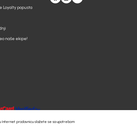
e Loyalty popusta
nji
deo naše ekipe!
 našu Internet prodavnicu slažete se sa upotrebom