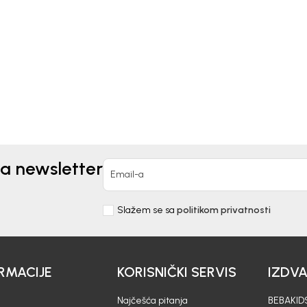
ICA ZA DEVOJČICE
MAJICA ZA DEVOJČICE
LMA
VERONIKA
90,00
RSD
1.890,00
RSD
za newsletter
Email-a
Slažem se sa
politikom privatnosti
RMACIJE
KORISNIČKI SERVIS
IZDV
Najčešća pitanja
BEBAKIDS