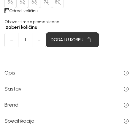
56
62
68
74
80
Odredi veličinu
Obavesti me o promeni cene
Izaberi količinu
DODAJ U KORPU
Opis
Sastav
Brend
Specifikacija