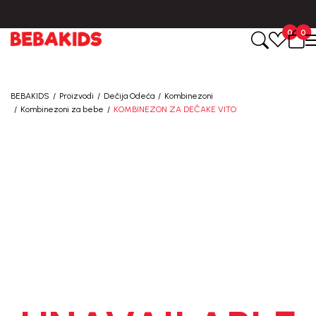
BESPLATNA ISPORUKA za sve porudžbine iznad 6000 RSD.
0
0
BEBAKIDS
Proizvodi
Dečija Odeća
Kombinezoni
Kombinezoni za bebe
KOMBINEZON ZA DEČAKE VITO