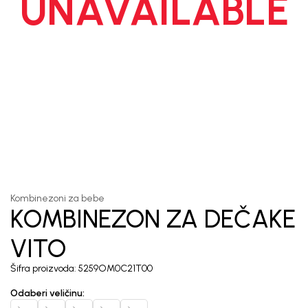
UNAVAILABLE
1
/
6
Kombinezoni za bebe
KOMBINEZON ZA DEČAKE
VITO
Šifra proizvoda:
5259OM0C21T00
Odaberi veličinu
: