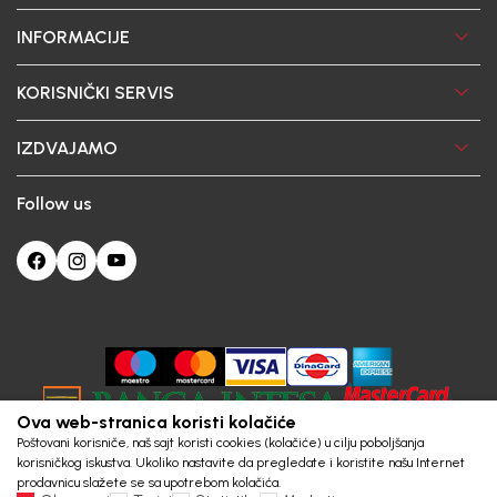
INFORMACIJE
KORISNIČKI SERVIS
IZDVAJAMO
Follow us
Ova web-stranica koristi kolačiće
Poštovani korisniče, naš sajt koristi cookies (kolačiće) u cilju poboljšanja
korisničkog iskustva. Ukoliko nastavite da pregledate i koristite našu Internet
prodavnicu slažete se sa upotrebom kolačića.