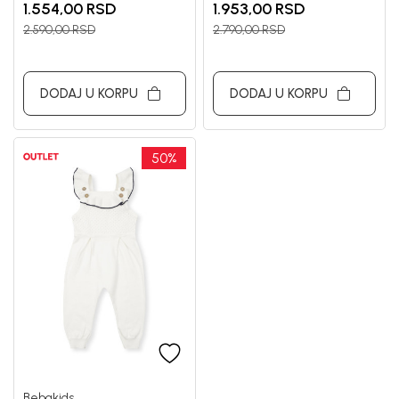
DEVOJČICE VALI
DEVOJČICE VANESA
1.554,00
RSD
1.953,00
RSD
2.590,00
RSD
2.790,00
RSD
DODAJ U KORPU
DODAJ U KORPU
50
%
Bebakids