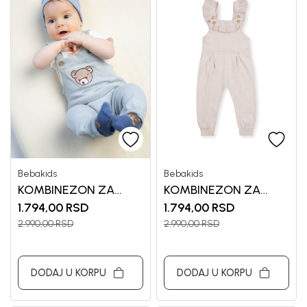
Bebakids
Bebakids
KOMBINEZON ZA
KOMBINEZON ZA
DEČAKE GERARD
DEVOJČICE GERTA
1.794,00
RSD
1.794,00
RSD
2.990,00
RSD
2.990,00
RSD
DODAJ U KORPU
DODAJ U KORPU