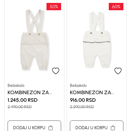
50
%
60
%
Bebakids
Bebakids
KOMBINEZON ZA
KOMBINEZON ZA
DEVOJČICE GLORA
DEVOJČICE VEKA
1.245,00
RSD
916,00
RSD
2.490,00
RSD
2.290,00
RSD
DODAJ U KORPU
DODAJ U KORPU