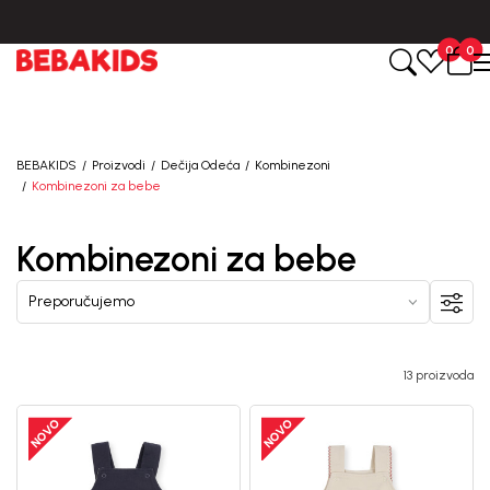
BESPLATNA ISPORUKA za sve porudžbine iznad 6000 RSD.
0
0
Registruj se i osvoji
10%
POPUSTA
BEBAKIDS
Proizvodi
Dečija Odeća
Kombinezoni
Kombinezoni za bebe
uz prvu kupovinu
Kombinezoni za bebe
putem Promo-Tiket koda!
13 proizvoda
Generacije rastu uz BebaKids – brend kome roditelji
već decenijama veruju.
Prijavi se, ostvari popuste i postani deo BebaKids