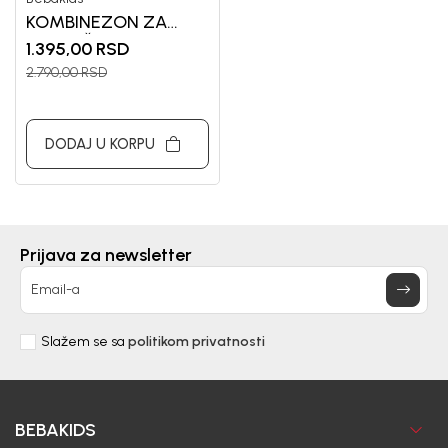
KOMBINEZON ZA
DEVOJČICE VIOLETA
1.395,00
RSD
2.790,00
RSD
DODAJ U KORPU
Prijava za newsletter
Email-a
Slažem se sa
politikom privatnosti
BEBAKIDS