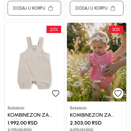
DODAJ U KORPU
DODAJ U KORPU
20
%
30
%
Bebakids
Bebakids
KOMBINEZON ZA
KOMBINEZON ZA
DEČAKE VUKAN
DEVOJČICE VALE
1.992,00
RSD
2.303,00
RSD
2.490,00
RSD
3.290,00
RSD