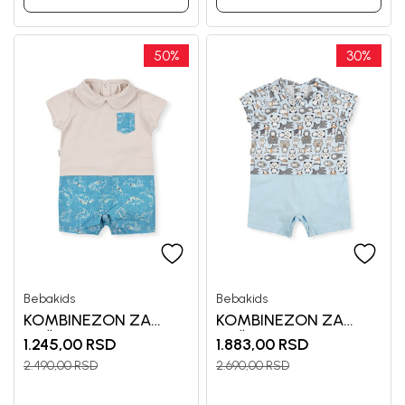
50
%
30
%
Bebakids
Bebakids
KOMBINEZON ZA
KOMBINEZON ZA
DEČAKE GREG
DEČAKE VILI
1.245,00
RSD
1.883,00
RSD
2.490,00
RSD
2.690,00
RSD