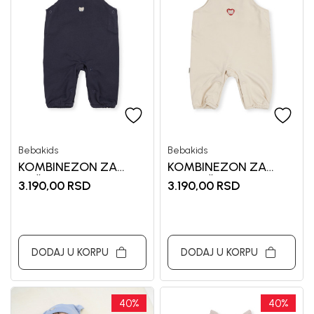
priče.
Unesi svoju imejl adresu.
Potvrđujem da sam pročitao/la, razumeo/la i da se slažem
sa
politikom privatnosti
Bebakids
Bebakids
KOMBINEZON ZA
KOMBINEZON ZA
DEČAKE MIHAJLO
DEVOJČICE MIONA
3.190,00
RSD
3.190,00
RSD
DODAJ U KORPU
DODAJ U KORPU
40
%
40
%