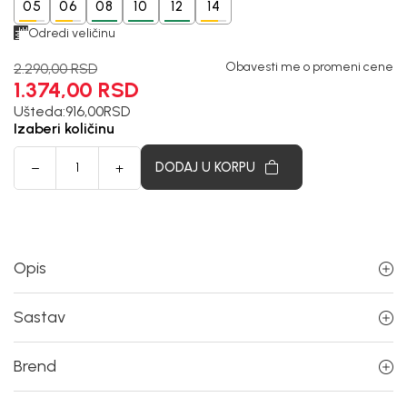
05
06
08
10
12
14
Odredi veličinu
Obavesti me o promeni cene
2.290,00
RSD
1.374,00
RSD
Ušteda:
916,00
RSD
Izaberi količinu
DODAJ U KORPU
Opis
Sastav
Brend