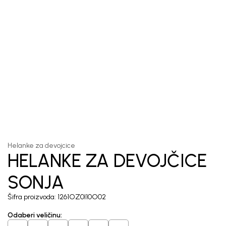
1
/
5
Helanke za devojcice
HELANKE ZA DEVOJČICE
SONJA
Šifra proizvoda:
1261OZ0I10O02
Odaberi veličinu
: