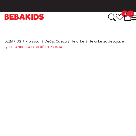
BESPLATNA ISPORUKA za sve porudžbine iznad 6000 RSD.
0
0
BEBAKIDS
Proizvodi
Dečija Odeća
Helanke
Helanke za devojcice
HELANKE ZA DEVOJČICE SONJA
40
%