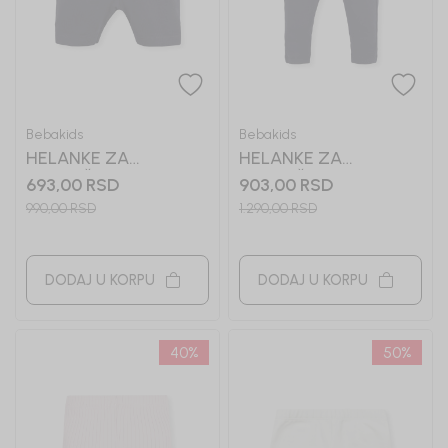
Bebakids
Bebakids
HELANKE ZA
HELANKE ZA
DEVOJČICE ADA
DEVOJČICE BRIA
693,00
RSD
903,00
RSD
990,00
RSD
1.290,00
RSD
DODAJ U KORPU
DODAJ U KORPU
40
%
50
%