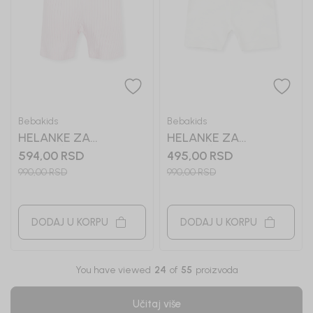
Bebakids
Bebakids
HELANKE ZA
HELANKE ZA
DEVOJČICE DEVORA
DEVOJČICE DIXI
594,00
RSD
495,00
RSD
990,00
RSD
990,00
RSD
DODAJ U KORPU
DODAJ U KORPU
You have viewed
24
of
55
proizvoda
Učitaj više