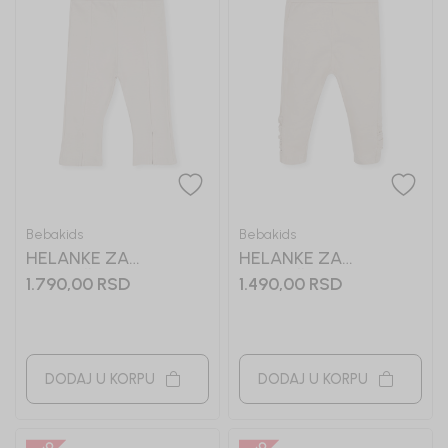
Bebakids
Bebakids
HELANKE ZA
HELANKE ZA
DEVOJČICE LUIZA
DEVOJČICE VIDA
1.790,00
RSD
1.490,00
RSD
DODAJ U KORPU
DODAJ U KORPU