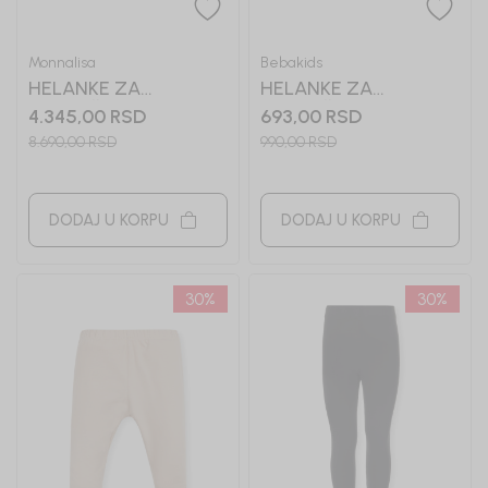
Monnalisa
Bebakids
HELANKE ZA
HELANKE ZA
DEVOJČICE
DEVOJČICE BASIC
4.345,00
RSD
693,00
RSD
MONNALISA
8.690,00
RSD
990,00
RSD
DODAJ U KORPU
DODAJ U KORPU
30
%
30
%