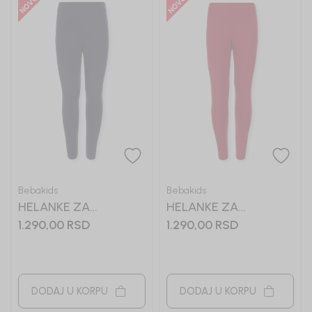
Bebakids
Bebakids
HELANKE ZA
HELANKE ZA
DEVOJČICE BASIC
DEVOJČICE BASIC
1.290,00
RSD
1.290,00
RSD
DODAJ U KORPU
DODAJ U KORPU