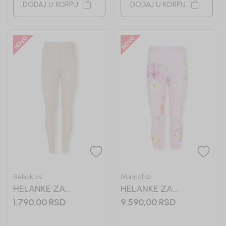
DODAJ U KORPU
DODAJ U KORPU
Bebakids
Monnalisa
HELANKE ZA
HELANKE ZA
DEVOJČICE VIVIJAN
DEVOJČICE
1.790,00
RSD
9.590,00
RSD
MONNALISA