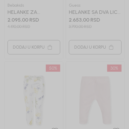
Bebakids
Guess
HELANKE ZA
HELANKE SA DVA LICA
DEVOJČICE TAMARA
ZA DEVOJČICE
2.095,00
RSD
2.653,00
RSD
GUESS
4.190,00
RSD
3.790,00
RSD
DODAJ U KORPU
DODAJ U KORPU
50
%
30
%