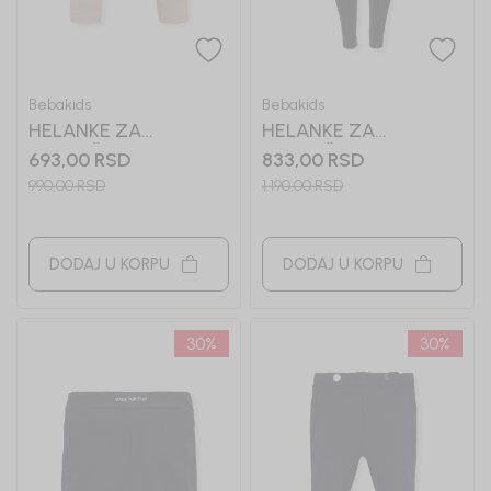
Bebakids
Bebakids
HELANKE ZA
HELANKE ZA
DEVOJČICE BASIC
DEVOJČICE BASIC
693,00
RSD
833,00
RSD
990,00
RSD
1.190,00
RSD
DODAJ U KORPU
DODAJ U KORPU
30
%
30
%