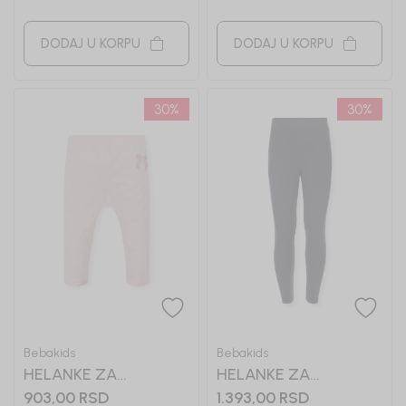
DODAJ U KORPU
DODAJ U KORPU
30
%
30
%
Bebakids
Bebakids
HELANKE ZA
HELANKE ZA
DEVOJČICE PIPPA
DEVOJČICE TEJA
903,00
RSD
1.393,00
RSD