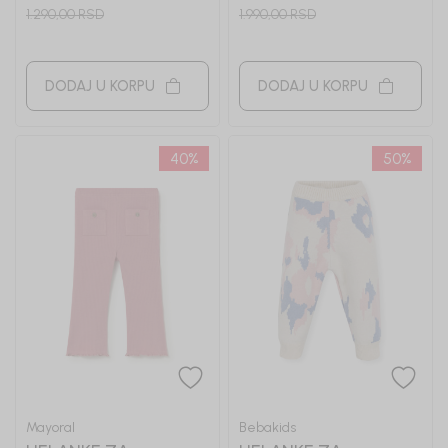
1.290,00
RSD
1.990,00
RSD
DODAJ U KORPU
DODAJ U KORPU
40
%
50
%
Mayoral
Bebakids