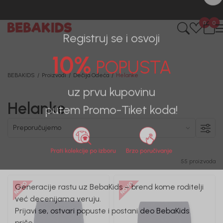
BESPLATNA ISPORUKA za sve porudžbine iznad 6000 RSD.
0
0
Registruj se i osvoji
10%
POPUSTA
BEBAKIDS
Proizvodi
Dečija Odeća
Helanke
Helanke
uz prvu kupovinu
putem Promo-Tiket koda!
55 proizvoda
Generacije rastu uz BebaKids – brend kome roditelji
već decenijama veruju.