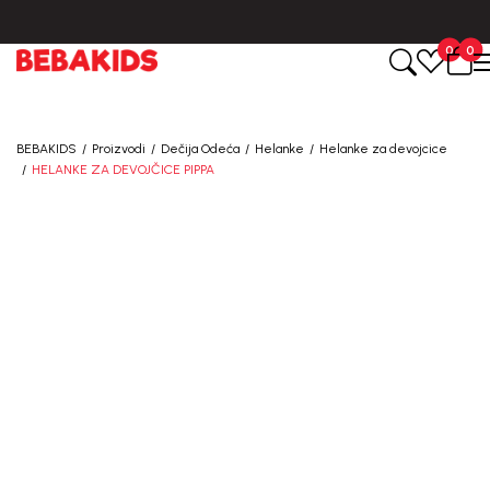
BESPLATNA ISPORUKA za sve porudžbine iznad 6000 RSD.
0
0
BEBAKIDS
Proizvodi
Dečija Odeća
Helanke
Helanke za devojcice
HELANKE ZA DEVOJČICE PIPPA
30
%