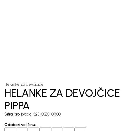
1
/
5
Helanke za devojcice
HELANKE ZA DEVOJČICE
PIPPA
Šifra proizvoda:
3251OZ0I10R00
Odaberi veličinu
: