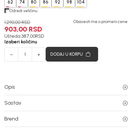
62
74
80
86
92
98
104
Odredi veličinu
Obavesti me o promeni cene
1.290,00
RSD
903,00
RSD
Ušteda:
387,00
RSD
Izaberi količinu
DODAJ U KORPU
Opis
Sastav
Brend